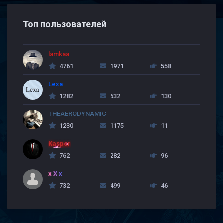
Топ пользователей
lamkaa
4761
1971
558
Lexa
1282
632
130
THEAERODYNAMIC
1230
1175
11
Kasper
762
282
96
x X x
732
499
46