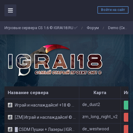
Войти на сайт
Игровые сервера CS 1.6 © IGRAI18.RU ✅
Форум
Demo (Скриншоты)
/
/
Название сервера
Карта
Игр
de_dust2
Играй и наслаждайся! +18 © Public
12
zm_long_night_v2
[ZM] Играй и наслаждайся! © Zombie Show
29
de_westwood
█ CSDM Пушки + Лазеры | IGRAI18.RU ツ █
26