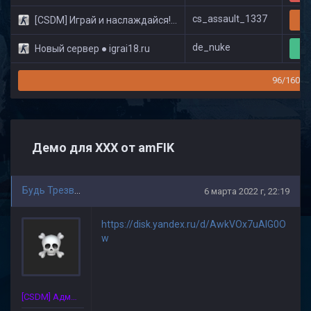
cs_assault_1337
[CSDM] Играй и наслаждайся! © Classic
20
de_nuke
Новый сервер ● igrai18.ru
9/
96/160
Демо для ХХХ от amFIK
Будь Трезвым
6 марта 2022 г, 22:19
https://disk.yandex.ru/d/AwkVOx7uAlG0O
w
[CSDM] Администратор