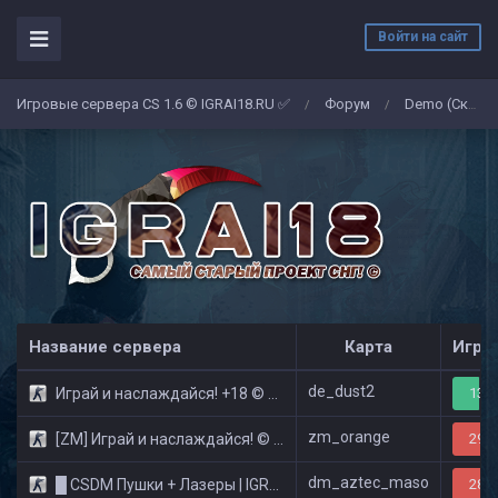
Войти на сайт
Игровые сервера CS 1.6 © IGRAI18.RU ✅
Форум
Demo (Скриншоты)
/
/
Название сервера
Карта
Игро
de_dust2
Играй и наслаждайся! +18 © Public
13/3
zm_orange
[ZM] Играй и наслаждайся! © Zombie Show
29/3
dm_aztec_maso
█ CSDM Пушки + Лазеры | IGRAI18.RU ツ █
28/3