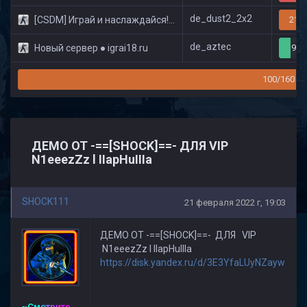
de_dust2_2x2
[CSDM] Играй и наслаждайся! © Classic
21/3
de_aztec
Новый сервер ● igrai18.ru
9/3
100/160
ДЕМО ОТ -==[SHOCK]==- ДЛЯ VIP
N1eeezZz l IIapHuIIIa
SHOCK111
21 февраля 2022 г, 19:03
ДЕМО ОТ -==[SHOCK]==- ДЛЯ VIP
N1eeezZz l IIapHuIIIa
https://disk.yandex.ru/d/3E3YfaLUyNZayw
~Смотритель~CSDM ©