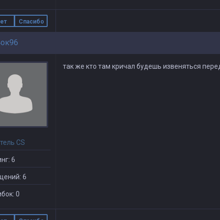
ет
Спасибо
ок96
так же кто там кричал будешь извеняться перед
тель CS
нг: 6
щений: 6
бок: 0