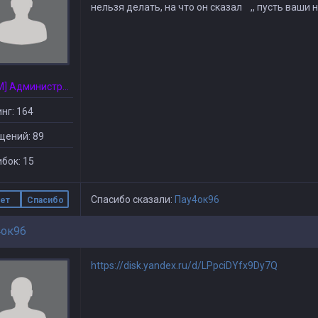
нельзя делать, на что он сказал ,, пусть ваши 
[CSDM] Администратор
нг: 164
щений: 89
бок: 15
Спасибо сказали:
Пау4ок96
ет
Спасибо
ок96
https://disk.yandex.ru/d/LPpciDYfx9Dy7Q