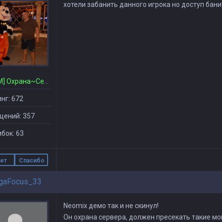
хотели забанить данного игрока но доступ бан
[CSDM] Охрана~Сервера
нг: 672
щений: 357
бок: 63
ет
Спасибо
gaFocus_33
Neomix демо так и не скинул!
Он охрана сервера, должен пресекать такие мо