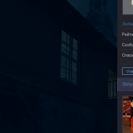
Люби
Рейти
Сооб
Спаси
Отв
Shny