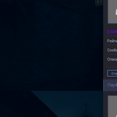
Рейти
Сооб
Спаси
Отв
Пау4