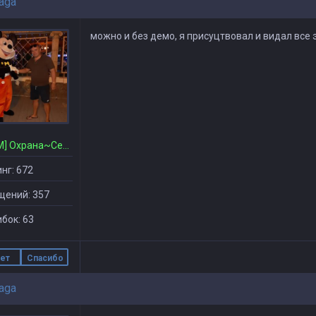
aga
можно и без демо, я присуцтвовал и видал все э
[CSDM] Охрана~Сервера
нг: 672
щений: 357
бок: 63
ет
Спасибо
aga