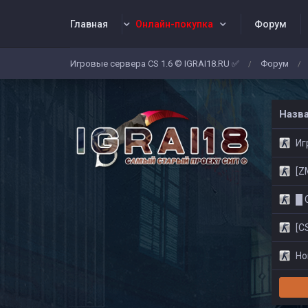
Главная
Онлайн-покупка
Форум
Игровые сервера CS 1.6 © IGRAI18.RU ✅
Форум
/
/
Заявки
Жалобы
Админы
Со
Назв
Игр
[ZM]
█ CS
[CS
Нов