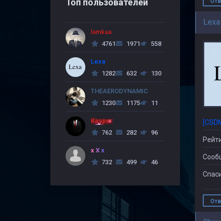
Топ пользователей
Отв
Lexa
lamkaa
4761
1971
558
Lexa
1282
632
130
THEAERODYNAMIC
1230
1175
11
Kasper
[CSD
762
282
96
Рейти
x X x
Сооб
732
499
46
Спаси
Отв