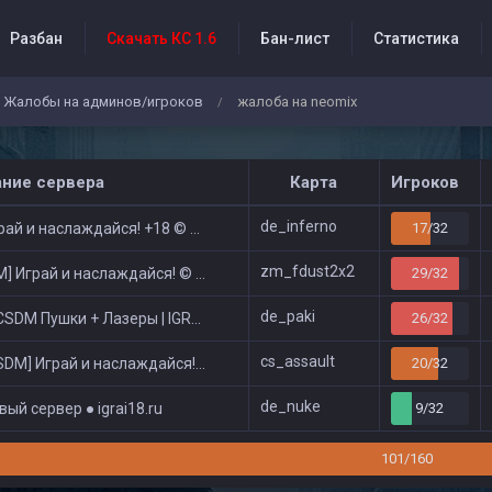
Разбан
Скачать КС 1.6
Бан-лист
Статистика
Жалобы на админов/игроков
жалоба на neomix
/
бытия проекта
ание сервера
Карта
Игроков
de_inferno
ай и наслаждайся! +18 © Public
17/32
zm_fdust2x2
 Играй и наслаждайся! © Zombie Show
29/32
de_paki
DM Пушки + Лазеры | IGRAI18.RU ツ █
26/32
cs_assault
DM] Играй и наслаждайся! © Classic
20/32
de_nuke
ый сервер ● igrai18.ru
9/32
101/160