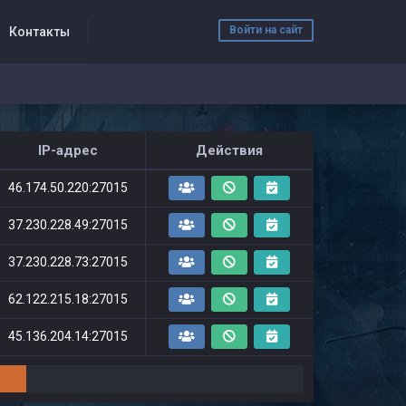
Войти на сайт
Контакты
IP-адрес
Действия
46.174.50.220:27015
37.230.228.49:27015
37.230.228.73:27015
62.122.215.18:27015
45.136.204.14:27015