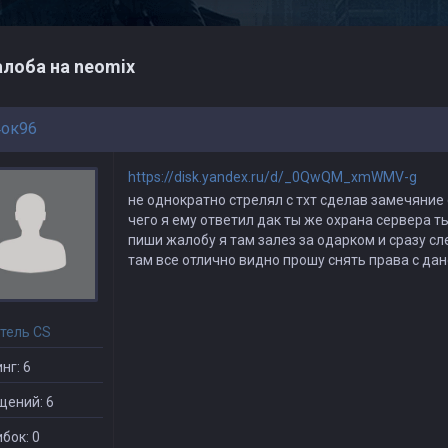
лоба на neomix
ок96
https://disk.yandex.ru/d/_0QwQM_xmWMV-g
не однократно стрелял с тхт сделав замечяние 
чего я ему ответил дак ты же охрана сервера т
пиши жалобу я там залез за одарком и сразу сл
там все отлично видно прошу снять права с да
тель CS
нг: 6
щений: 6
бок: 0