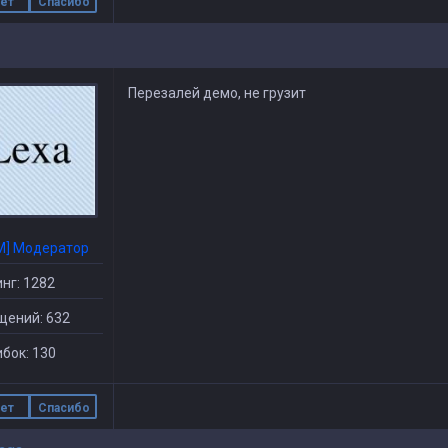
ет
Спасибо
Перезалей демо, не грузит
M] Модератор
нг: 1282
щений: 632
бок: 130
ет
Спасибо