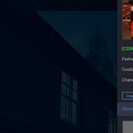
Рейти
Сооб
Спаси
Отв
Sere