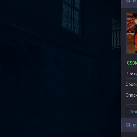
Shny
Рейти
Сооб
Спаси
Отв
Shny