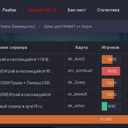
Разбан
Скачать КС 1.6
Бан-лист
Статистика
Demo (Скриншоты)
Демо для ПРИВЕТ от Sniper
/
бытия проекта
ание сервера
Карта
Игроков
de_dust2
ай и наслаждайся! +18 © Public
18/32
zm_zombust
 Играй и наслаждайся! © Zombie Show
30/32
de_2easy
DM Пушки + Лазеры | IGRAI18.RU ツ █
20/32
cs_assault
DM] Играй и наслаждайся! © Classic
20/32
de_aztec
ый сервер ● igrai18.ru
9/32
97/160