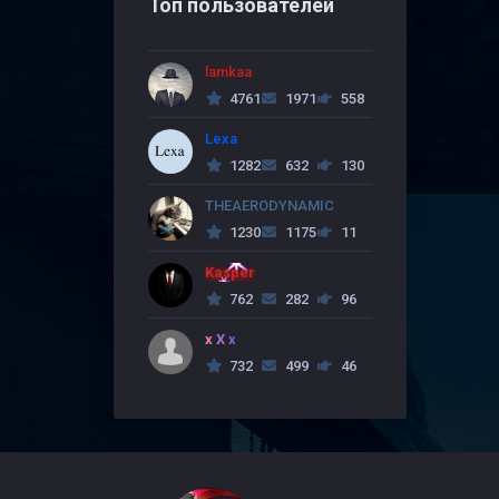
Топ пользователей
lamkaa
4761
1971
558
Lexa
1282
632
130
THEAERODYNAMIC
1230
1175
11
Kasper
762
282
96
x X x
732
499
46