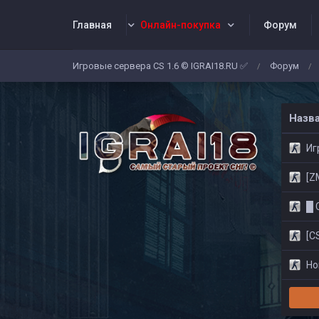
Главная
Онлайн-покупка
Форум
Игровые сервера CS 1.6 © IGRAI18.RU ✅
Форум
/
/
Заявки
Жалобы
Админы
Со
Назв
Игр
[ZM]
█ CS
[CS
Нов