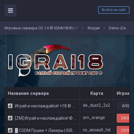
Войти на сайт
Игровые сервера CS 1.6 © IGRAI18.RU ✅
Форум
Demo (Скриншоты)
/
/
Название сервера
Карта
Игроко
de_dust2_2x2
Играй и наслаждайся! +18 © Public
0/32
zm_orange
[ZM] Играй и наслаждайся! © Zombie Show
29/32
cs_assault_hd
█ CSDM Пушки + Лазеры | IGRAI18.RU ツ █
25/32