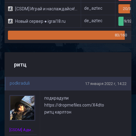
de_aztec
[CSDM] Играй и наслаждайся! © Classic
20/32
de_aztec
Новый сервер ● igrai18.ru
9/32
83/160
ритц
podkraduli
17 января 2022 г, 14:22
подкрадули
https://dropmefiles.com/X4dto
ритц карлтон
[CSDM] Администратор