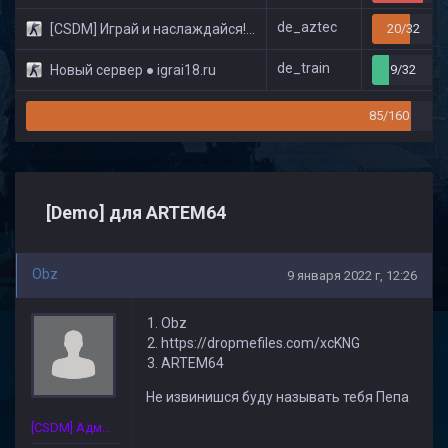
de_aztec
[CSDM] Играй и наслаждайся! © Classic
20/32
de_train
Новый сервер ● igrai18.ru
9/32
85/160
[Demo] для ARTEM64
Obz
9 января 2022 г, 12:26
Obz
https://dropmefiles.com/xcKNG
ARTEM64
Не извинишся буду называть тебя Пепа
[CSDM] Администратор