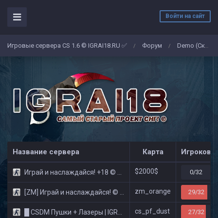
Войти на сайт
Игровые сервера CS 1.6 © IGRAI18.RU ✅
Форум
Demo (Скриншоты)
/
/
Название сервера
Карта
Игроков
$2000$
Играй и наслаждайся! +18 © Public
0/32
zm_orange
[ZM] Играй и наслаждайся! © Zombie Show
29/32
cs_pf_dust
█ CSDM Пушки + Лазеры | IGRAI18.RU ツ █
27/32