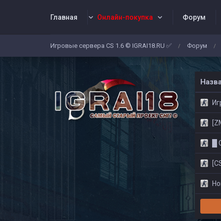
Главная
Онлайн-покупка
Форум
Игровые сервера CS 1.6 © IGRAI18.RU ✅
Форум
/
/
Заявки
Жалобы
Админы
Со
Назв
Игр
[ZM]
█ CS
[CS
Нов