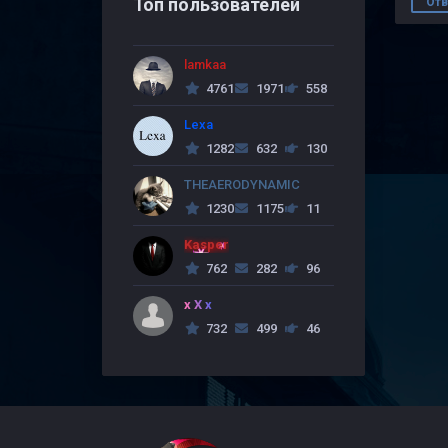
Топ пользователей
Отв
lamkaa
4761
1971
558
Lexa
1282
632
130
THEAERODYNAMIC
1230
1175
11
Kasper
762
282
96
x X x
732
499
46