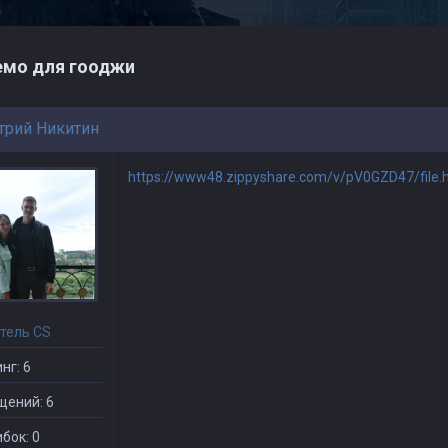
мо для гооджи
рий Никитин
https://www48.zippyshare.com/v/pV0GZD47/file.
тель CS
нг: 6
щений: 6
бок: 0