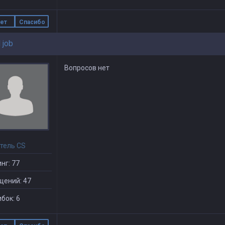
ет
Спасибо
 job
Вопросов нет
тель CS
нг: 77
щений: 47
бок: 6