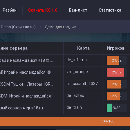
Разбан
Скачать КС 1.6
Бан-лист
Статистика
Demo (Скриншоты)
Демо для гооджи
/
бытия проекта
ание сервера
Карта
Игроков
de_inferno
ай и наслаждайся! +18 © Public
21/32
zm_orange
 Играй и наслаждайся! © Zombie Show
29/32
cs_assault_1337
DM Пушки + Лазеры | IGRAI18.RU ツ █
23/32
de_aztec
DM] Играй и наслаждайся! © Classic
22/32
de_train
ый сервер ● igrai18.ru
9/32
104/160