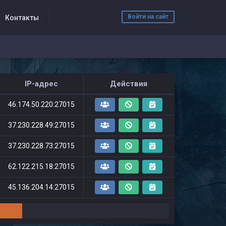
Войти на сайт
Контакты
IP-адрес
Действия
46.174.50.220:27015
37.230.228.49:27015
37.230.228.73:27015
62.122.215.18:27015
45.136.204.14:27015