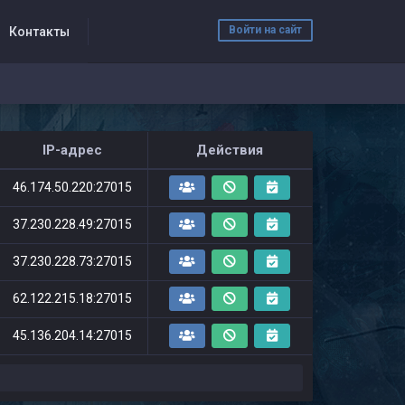
Войти на сайт
Контакты
IP-адрес
Действия
46.174.50.220:27015
37.230.228.49:27015
37.230.228.73:27015
62.122.215.18:27015
45.136.204.14:27015