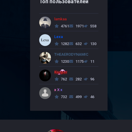
Топ пользователей
lamkaa
4761
1971
558
Lexa
1282
632
130
THEAERODYNAMIC
1230
1175
11
Kasper
762
282
96
x X x
732
499
46