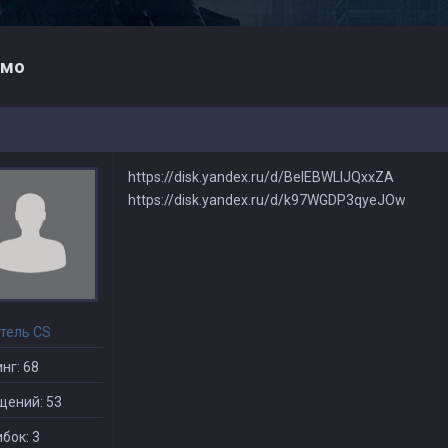
емо
https://disk.yandex.ru/d/BeIEBWLIJQxxZA
https://disk.yandex.ru/d/k97WGDP3qyeJOw
тель CS
нг: 68
щений: 53
бок: 3