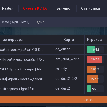
Разбан
Скачать КС 1.6
Бан-лист
Статистика
Demo (Скриншоты)
демо
/
бытия проекта
ание сервера
Карта
Игроков
de_dust2
ай и наслаждайся! +18 © Public
16/32
zm_dust_world
 Играй и наслаждайся! © Zombie Show
29/32
cs_italy
DM Пушки + Лазеры | IGRAI18.RU ツ █
19/32
de_dust2_2x2
DM] Играй и наслаждайся! © Classic
22/32
de_dust2
ый сервер ● igrai18.ru
9/32
95/160