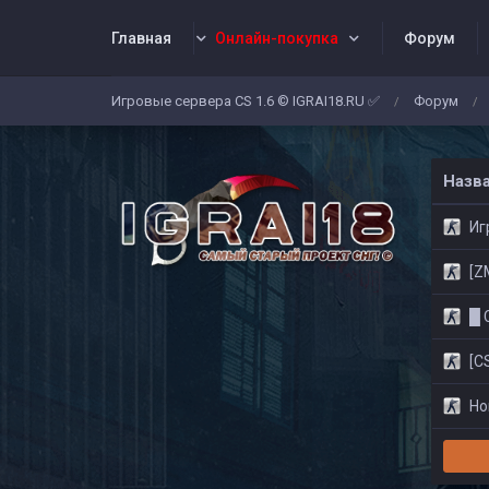
Главная
Онлайн-покупка
Форум
Игровые сервера CS 1.6 © IGRAI18.RU ✅
Форум
/
/
Заявки
Жалобы
Админы
Со
Назв
Игр
[ZM]
█ CS
[CS
Нов