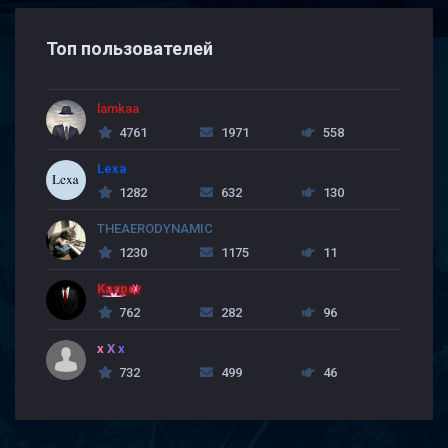
Топ пользователей
lamkaa
4761
1971
558
Lexa
1282
632
130
THEAERODYNAMIC
1230
1175
11
Kasper
762
282
96
x X x
732
499
46