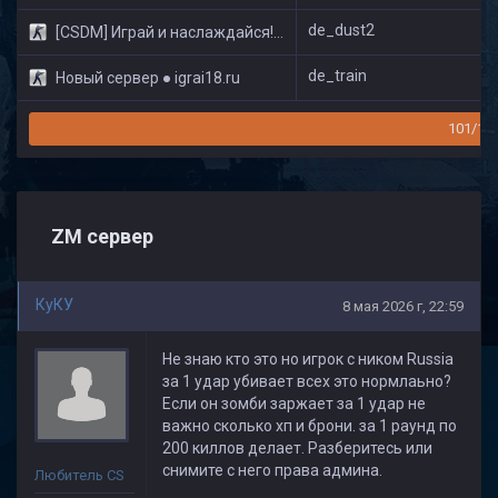
de_dust2
[CSDM] Играй и наслаждайся! © Classic
de_train
Новый сервер ● igrai18.ru
101/16
ZM сервер
КуКУ
8 мая 2026 г, 22:59
Не знаю кто это но игрок с ником Russia
за 1 удар убивает всех это нормлаьно?
Если он зомби заржает за 1 удар не
важно сколько хп и брони. за 1 раунд по
200 киллов делает. Разберитесь или
снимите с него права админа.
Любитель CS