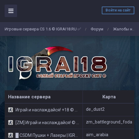
Войти на сайт
Игровые сервера CS 1.6 © IGRAI18.RU ✅
Форум
Жалобы на админов/игроков
/
/
Название сервера
Карта
de_dust2
Играй и наслаждайся! +18 © Public
zm_battleground_foda
[ZM] Играй и наслаждайся! © Zombie Show
aim_arabia
█ CSDM Пушки + Лазеры | IGRAI18.RU ツ █