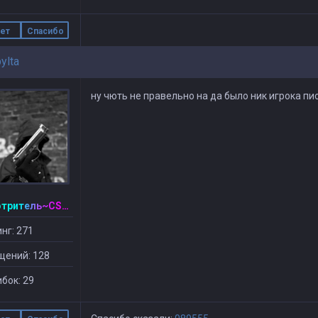
ет
Спасибо
ylta
ну чють не правельно на да было ник игрока пис
~Смотритель~CSDM ©
нг: 271
щений: 128
бок: 29