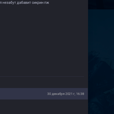
ил незабут дабавит сикрин пж
30 декабря 2021 г, 16:38