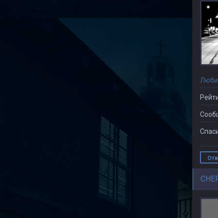
Люби
Рейти
Сооб
Спаси
Отв
CHE