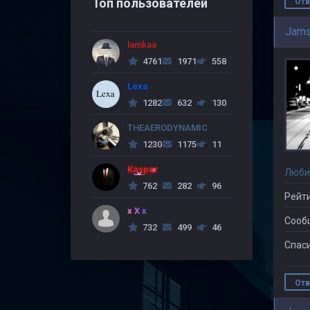
Топ пользователей
Отв
Jams
lamkaa
4761
1971
558
Lexa
1282
632
130
THEAERODYNAMIC
1230
1175
11
Kasper
Люби
762
282
96
Рейти
x X x
Сооб
732
499
46
Спаси
Отв