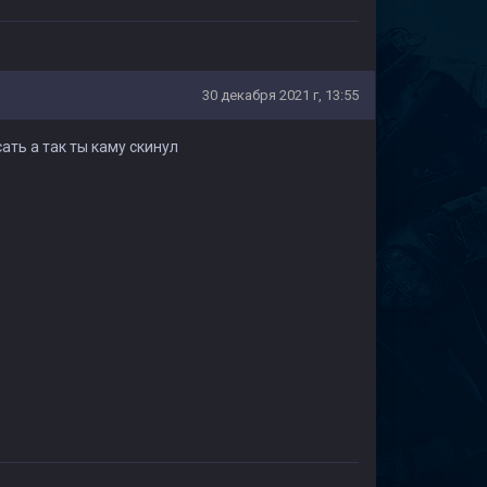
30 декабря 2021 г, 13:55
ать а так ты каму скинул