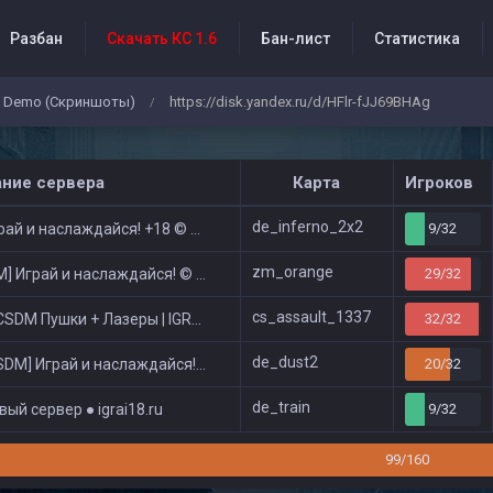
Разбан
Скачать КС 1.6
Бан-лист
Статистика
Demo (Скриншоты)
https://disk.yandex.ru/d/HFlr-fJJ69BHAg
/
бытия проекта
ание сервера
Карта
Игроков
de_inferno_2x2
ай и наслаждайся! +18 © Public
9/32
zm_orange
 Играй и наслаждайся! © Zombie Show
29/32
cs_assault_1337
DM Пушки + Лазеры | IGRAI18.RU ツ █
32/32
de_dust2
DM] Играй и наслаждайся! © Classic
20/32
de_train
ый сервер ● igrai18.ru
9/32
99/160