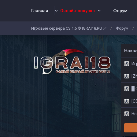
Главная
Онлайн-покупка
Форум
Игровые сервера CS 1.6 © IGRAI18.RU ✅
Форум
/
/
Заявки
Жалобы
Админы
Со
Назв
Игр
[ZM]
█ CS
[CS
Нов