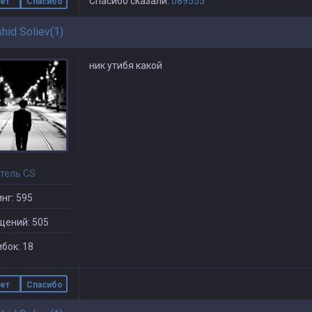
Спасибо сказали:
089555
ет
Спасибо
hid Soliev(1)
ник утибя какой
тель CS
нг: 595
щений: 505
бок: 18
ет
Спасибо