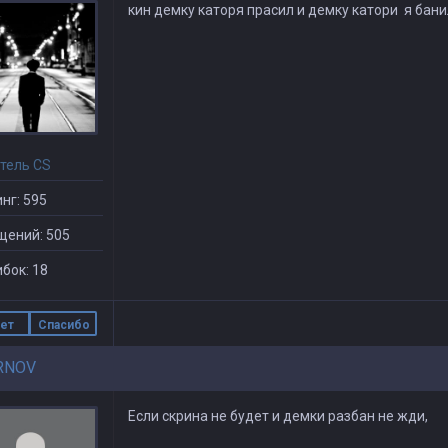
кин демку каторя прасил и демку катори я бан
тель CS
нг: 595
щений: 505
бок: 18
ет
Спасибо
RNOV
Если скрина не будет и демки разбан не жди,