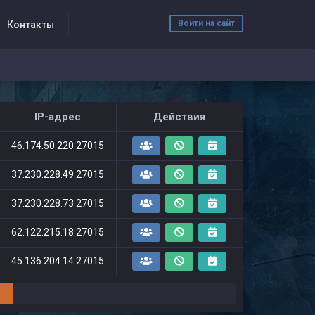
Войти на сайт
Контакты
IP-адрес
Действия
46.174.50.220:27015
37.230.228.49:27015
37.230.228.73:27015
62.122.215.18:27015
45.136.204.14:27015