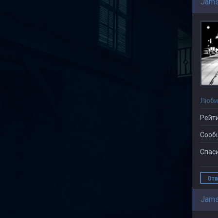
Jams
Люби
Рейти
Сооб
Спаси
Отв
Jams