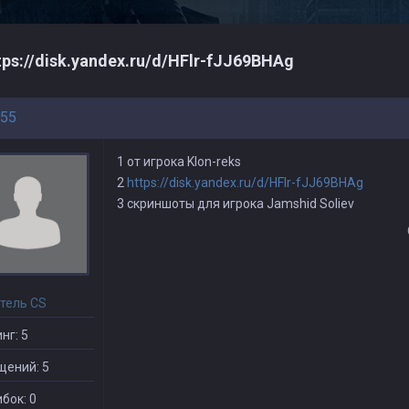
tps://disk.yandex.ru/d/HFlr-fJJ69BHAg
55
1 от игрока Klon-reks
2
https://disk.yandex.ru/d/HFlr-fJJ69BHAg
3 скриншоты для игрока Jamshid Soliev
тель CS
нг: 5
щений: 5
бок: 0