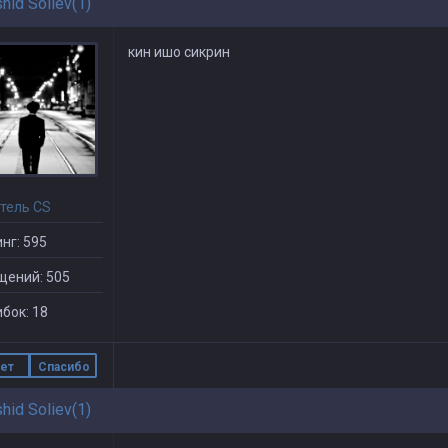
hid Soliev(1)
кин ишо сикрин
тель CS
нг: 595
щений: 505
бок: 18
ет
Спасибо
hid Soliev(1)