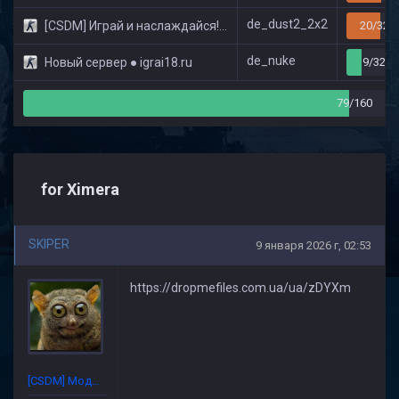
de_dust2_2x2
[CSDM] Играй и наслаждайся! © Classic
20/32
de_nuke
Новый сервер ● igrai18.ru
9/32
79/160
for Ximera
SKIPER
9 января 2026 г, 02:53
https://dropmefiles.com.ua/ua/zDYXm
[CSDM] Модератор