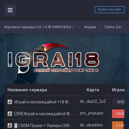
Войти на сайт
Игровые сервера CS 1.6 © IGRAI18.RU ✅
Форум
Demo (Скриншоты)
/
/
Название сервера
Карта
Игроко
de_dust2_2x2
Играй и наслаждайся! +18 © Public
0/32
zm_pharaoh
[ZM] Играй и наслаждайся! © Zombie Show
29/32
de_abaddon
█ CSDM Пушки + Лазеры | IGRAI18.RU ツ █
21/32