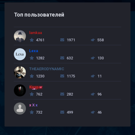
Топ пользователей
lamkaa
4761
1971
558
Lexa
1282
632
130
THEAERODYNAMIC
1230
1175
11
Kasper
762
282
96
x X x
732
499
46