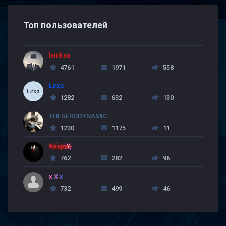
Топ пользователей
lamkaa
4761
1971
558
Lexa
1282
632
130
THEAERODYNAMIC
1230
1175
11
Kasper
762
282
96
x X x
732
499
46