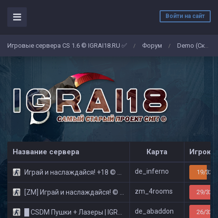
Войти на сайт
Игровые сервера CS 1.6 © IGRAI18.RU ✅
Форум
Demo (Скриншоты)
/
/
Название сервера
Карта
Игроко
de_inferno
Играй и наслаждайся! +18 © Public
19/32
zm_4rooms
[ZM] Играй и наслаждайся! © Zombie Show
29/32
de_abaddon
█ CSDM Пушки + Лазеры | IGRAI18.RU ツ █
26/32