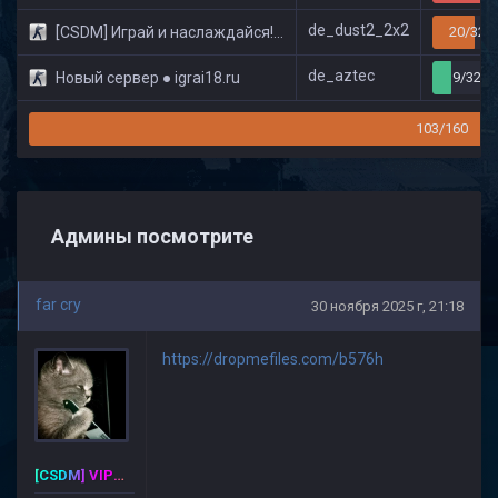
de_dust2_2x2
[CSDM] Играй и наслаждайся! © Classic
20/32
de_aztec
Новый сервер ● igrai18.ru
9/32
103/160
Админы посмотрите
far cry
30 ноября 2025 г, 21:18
https://dropmefiles.com/b576h
[CSDM] VIP-PREMIUM