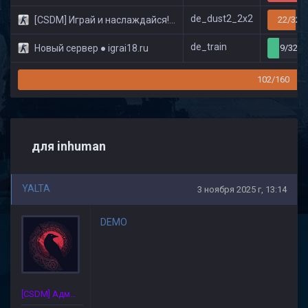
de_dust2_2x2
[CSDM] Играй и наслаждайся! © Classic
22/32
de_train
Новый сервер ● igrai18.ru
9/32
102/160
для inhuman
YALTA
3 ноября 2025 г, 13:14
DEMO
[CSDM] Администратор