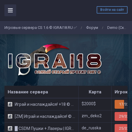
Войти на сайт
Игровые сервера CS 1.6 © IGRAI18.RU ✅
Форум
Demo (Скриншоты)
/
/
Название сервера
Карта
Игроко
$2000$
Играй и наслаждайся! +18 © Public
17/32
zm_deko2
[ZM] Играй и наслаждайся! © Zombie Show
29/32
de_russka
█ CSDM Пушки + Лазеры | IGRAI18.RU ツ █
25/32