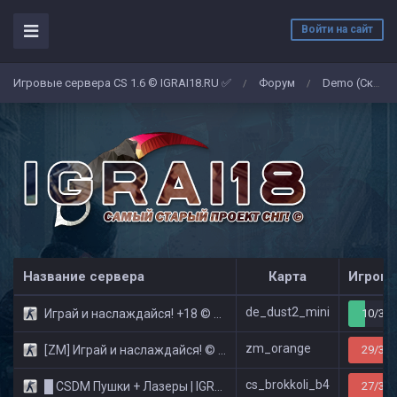
Войти на сайт
Игровые сервера CS 1.6 © IGRAI18.RU ✅
Форум
Demo (Скриншоты)
/
/
Название сервера
Карта
Игроко
de_dust2_mini
Играй и наслаждайся! +18 © Public
10/32
zm_orange
[ZM] Играй и наслаждайся! © Zombie Show
29/32
cs_brokkoli_b4
█ CSDM Пушки + Лазеры | IGRAI18.RU ツ █
27/32