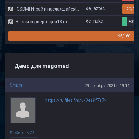
de_aztec
[CSDM] Играй и наслаждайся! © Classic
20/32
de_nuke
Новый сервер ● igrai18.ru
9/32
95/160
Демо для magomed
Sniper
29 декабря 2021 г, 19:14
https://ru.files.fm/u/3es9f7s7v
Любитель CS