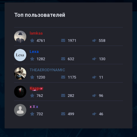
Топ пользователей
lamkaa
4761
1971
558
Lexa
1282
632
130
THEAERODYNAMIC
1230
1175
11
Kasper
762
282
96
x X x
732
499
46