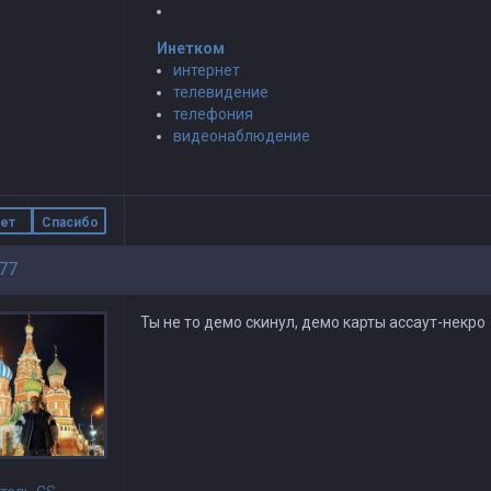
Инетком
интернет
телевидение
телефония
видеонаблюдение
ет
Спасибо
77
Ты не то демо скинул, демо карты ассаут-некро