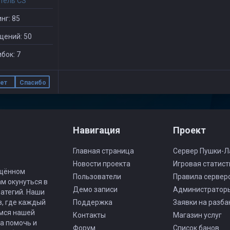
тель CS
нг: 85
щений: 50
бок: 7
ет
Спасибо
Навигация
Проект
Главная страница
Сервер Пушки-Л
Новости проекта
Игровая статист
ящённом
Пользователи
Правила сервер
ам окунуться в
Демо записи
Администратор
атегий. Наши
в, где каждый
Поддержка
Заявки на разба
имся нашей
Контакты
Магазин услуг
а помочь и
Форум
Список банов