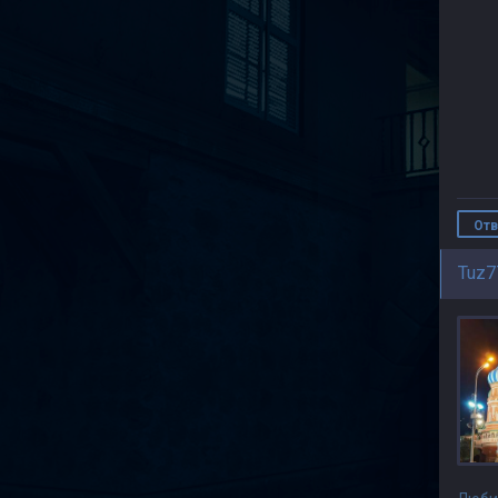
Отв
Tuz7