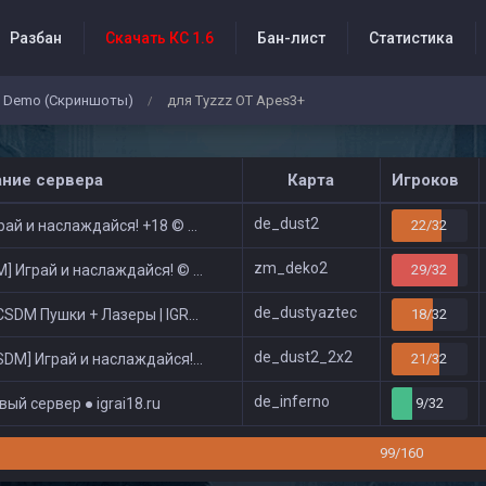
Разбан
Скачать КС 1.6
Бан-лист
Статистика
Demo (Скриншоты)
для Tyzzz OT Apes3+
/
бытия проекта
ание сервера
Карта
Игроков
de_dust2
ай и наслаждайся! +18 © Public
22/32
zm_deko2
 Играй и наслаждайся! © Zombie Show
29/32
de_dustyaztec
DM Пушки + Лазеры | IGRAI18.RU ツ █
18/32
de_dust2_2x2
DM] Играй и наслаждайся! © Classic
21/32
de_inferno
ый сервер ● igrai18.ru
9/32
99/160