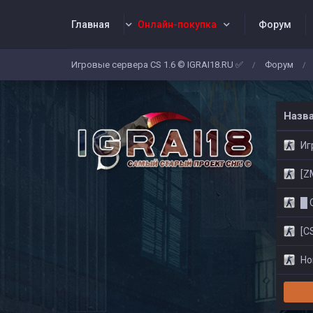
Главная
Онлайн-покупка
Форум
Игровые сервера CS 1.6 © IGRAI18.RU ✅
Форум
/
/
Заявки
Жалобы
Админы
Со
Назв
Игр
[ZM]
█ CS
[CS
Нов