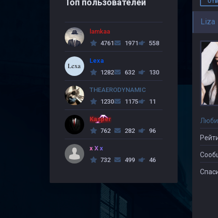
Топ пользователей
Отв
Liza
lamkaa
4761
1971
558
Lexa
1282
632
130
THEAERODYNAMIC
1230
1175
11
Kasper
Люби
762
282
96
Рейти
x X x
Сооб
732
499
46
Спаси