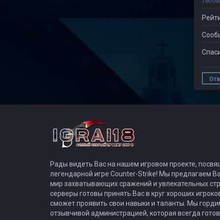
Люби
Рейти
Сооб
Спаси
Отв
Рады видеть Вас на нашем игровом проекте, посв
легендарной игре Counter-Strike! Мы предлагаем В
мир захватывающих сражений и увлекательных стр
серверы готовы принять Вас в круг хороших игроко
сможет проявить свои навыки и таланты. Мы горд
отзывчивой администрацией, которая всегда готов