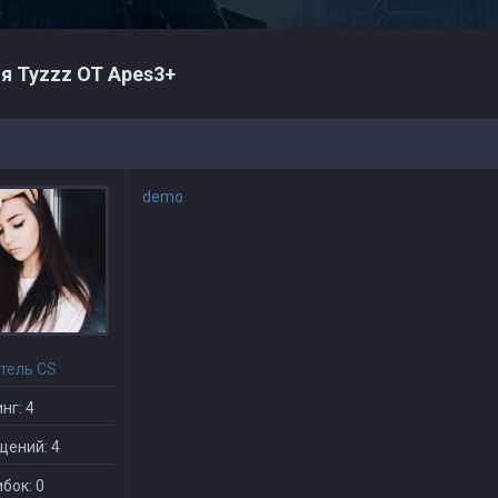
я Tyzzz OT Apes3+
demo
тель CS
нг: 4
щений: 4
бок: 0