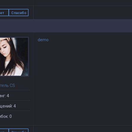
ет
Спасибо
demo
тель CS
нг: 4
щений: 4
бок: 0