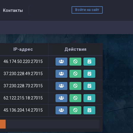
Войти на сайт
Контакты
IP-адрес
Действия
46.174.50.220:27015
37.230.228.49:27015
37.230.228.73:27015
62.122.215.18:27015
45.136.204.14:27015