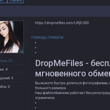
ет
Спасибо
https://dropmefiles.com/LtRjD
000
ПОМОЩЬ
ПРАВИЛА
DropMeFiles - бес
тель CS
нг: 4
мгновенного обме
щений: 4
Вы можете быстро делиться фотографиями, 
бок: 0
большого размера.
Наш файлообменник работает без регистрации
ограничена.