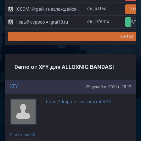
de_aztec
[CSDM] Играй и наслаждайся! © Classic
21/32
de_inferno
Новый сервер ● igrai18.ru
9/32
95/160
Demo от XFY для ALLOXNIG BANDASI
XFY
29 декабря 2021 г, 15:17
https://dropmefiles.com/mbVYX
Любитель CS