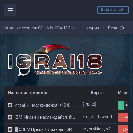
Войти на сайт
Игровые сервера CS 1.6 © IGRAI18.RU ✅
Форум
Demo (Скриншоты)
/
/
Название сервера
Карта
Игрок
$2000$
Играй и наслаждайся! +18 © Public
10/32
zm_dust_world
[ZM] Играй и наслаждайся! © Zombie Show
29/32
cs_brokkoli_b4
█ CSDM Пушки + Лазеры | IGRAI18.RU ツ █
26/32