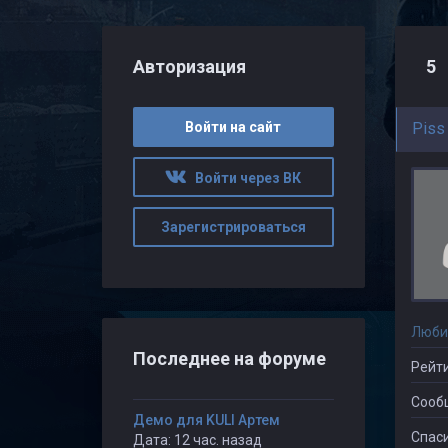
Авторизация
5
Войти на сайт
Piss
Войти через ВК
Зарегистрироваться
Люби
Последнее на форуме
Рейти
Сооб
Демо для KULI Артем
Спаси
Дата: 12 час. назад