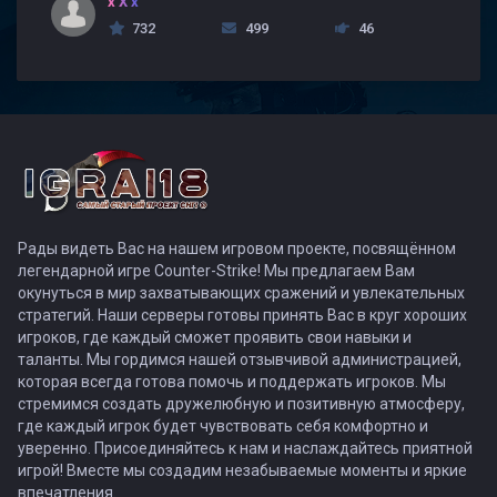
x X x
732
499
46
Рады видеть Вас на нашем игровом проекте, посвящённом
легендарной игре Counter-Strike! Мы предлагаем Вам
окунуться в мир захватывающих сражений и увлекательных
стратегий. Наши серверы готовы принять Вас в круг хороших
игроков, где каждый сможет проявить свои навыки и
таланты. Мы гордимся нашей отзывчивой администрацией,
которая всегда готова помочь и поддержать игроков. Мы
стремимся создать дружелюбную и позитивную атмосферу,
где каждый игрок будет чувствовать себя комфортно и
уверенно. Присоединяйтесь к нам и наслаждайтесь приятной
игрой! Вместе мы создадим незабываемые моменты и яркие
впечатления.