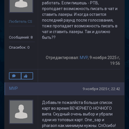
работать. Если пишешь - РТВ,
проподает возможность писать в чат и
ставить лазеры. И когда остается
последний раунд после голосования,
Любитель CS
тоже пропадает возможность писать в
чат и ставить лазеры. Так и должно
Сообщений: 8
быть??
Спасибок: 0
Отредактировал:
MVP
, 9 ноября 2025 г,
19:56
MVP
9 ноября 2025 г, 22:42
Добавьте пожалйста больше список
карт во время ВЕЧЕРНЕГО-НОЧНОГО
випа. Скудный очень выбор и убрали
одни из топовых карт. One_sap и
pharaon как минимум нужны. СпОсибо!