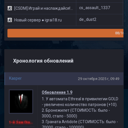
cs_assault_1337
[CSDM] Играй и наслаждайся! © Classic
de_dust2
Новый сервер ● igrai18.ru
88/160
Хронология обновлений
Kasper
29 октября 2025 г, 09:49
Обновление 1.9
1. У автомата Ethreal в привилегии GOLD
- увеличено количество патронов (+10).
2. Бронежилет (СТОИМОСТЬ: было -
3000, стало - 5000)
3. Граната Antidote (СТОИМОСТЬ: было -
1-й Зам Главного Админа
70000, стало - 100000)