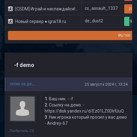
cs_assault_1337
[CSDM] Играй и наслаждайся! © Classic
20/3
de_dust2
Новый сервер ● igrai18.ru
9/3
86/160
-f demo
сплю за деньги
25 августа 2024 г, 13:24
1
. Ваш ник. - -f
2
. Ссылку на демо. -
https://disk.yandex.ru/d/Ez01LZ0DIrIUuQ
3
. Ник игрока который просил у вас демо
- Andrey-67
Любитель CS