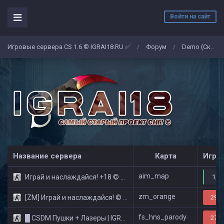
Войти на сайт
Игровые сервера CS 1.6 © IGRAI18.RU ✅
Форум
Demo (Скриншоты)
/
/
Название сервера
Карта
Игро
aim_map
Играй и наслаждайся! +18 © Public
1/3
zm_orange
[ZM] Играй и наслаждайся! © Zombie Show
29/3
fs_hns_parody
█ CSDM Пушки + Лазеры | IGRAI18.RU ツ █
27/3