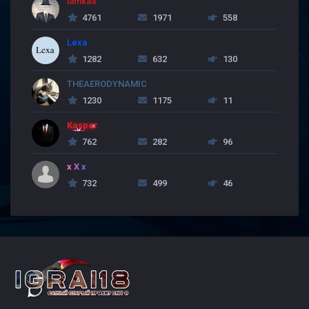
lamkaa
4761
1971
558
Lexa
1282
632
130
THEAERODYNAMIC
1230
1175
11
Kasper
762
282
96
x X x
732
499
46