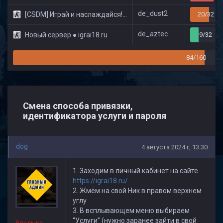
de_dust2
[CSDM] Играй и наслаждайся! © Classic
20/32
de_aztec
Новый сервер ● igrai18.ru
9/32
84/160
Смена способа привязки,
идентификатора услуги и пароля
dog
4 августа 2024 г, 13:30
1. Заходим в личный кабинет на сайте
https://igrai18.ru/
2. Жмём на свой Ник в правом верхнем
углу
3. В всплывающем меню выбираем
“Услуги” (нужно заранее зайти в свой
Владыка