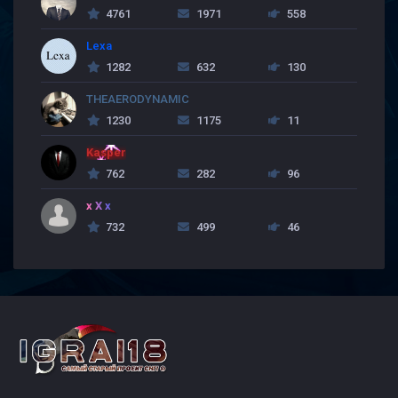
4761
1971
558
Lexa
1282
632
130
THEAERODYNAMIC
1230
1175
11
Kasper
762
282
96
x X x
732
499
46