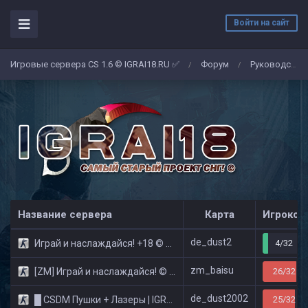
Войти на сайт
Игровые сервера CS 1.6 © IGRAI18.RU ✅
Форум
Руководства и гайды по полнению игрового счёта, способам покупки и привязки привилегий.
/
/
Название сервера
Карта
Игроков
de_dust2
Играй и наслаждайся! +18 © Public
4/32
zm_baisu
[ZM] Играй и наслаждайся! © Zombie Show
26/32
de_dust2002
█ CSDM Пушки + Лазеры | IGRAI18.RU ツ █
25/32