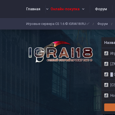
Главная
Онлайн-покупка
Форум
Игровые сервера CS 1.6 © IGRAI18.RU ✅
Форум
/
/
Заявки
Жалобы
Админы
Со
Назв
Игр
[ZM]
█ CS
[CS
Нов