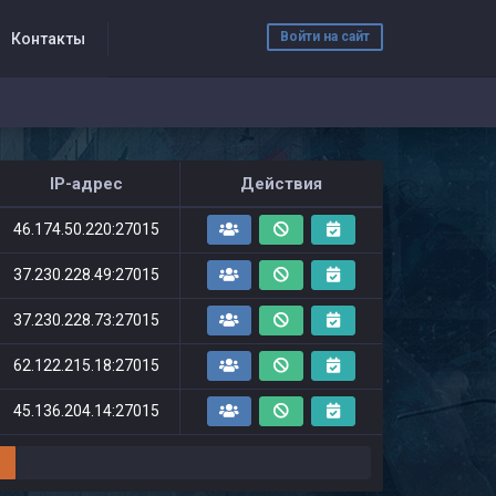
Войти на сайт
Контакты
IP-адрес
Действия
46.174.50.220:27015
37.230.228.49:27015
37.230.228.73:27015
62.122.215.18:27015
45.136.204.14:27015