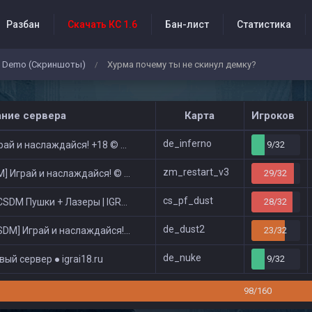
Разбан
Скачать КС 1.6
Бан-лист
Статистика
Demo (Скриншоты)
Хурма почему ты не скинул демку?
/
бытия проекта
ание сервера
Карта
Игроков
de_inferno
ай и наслаждайся! +18 © Public
9/32
zm_restart_v3
 Играй и наслаждайся! © Zombie Show
29/32
cs_pf_dust
DM Пушки + Лазеры | IGRAI18.RU ツ █
28/32
de_dust2
DM] Играй и наслаждайся! © Classic
23/32
de_nuke
ый сервер ● igrai18.ru
9/32
98/160