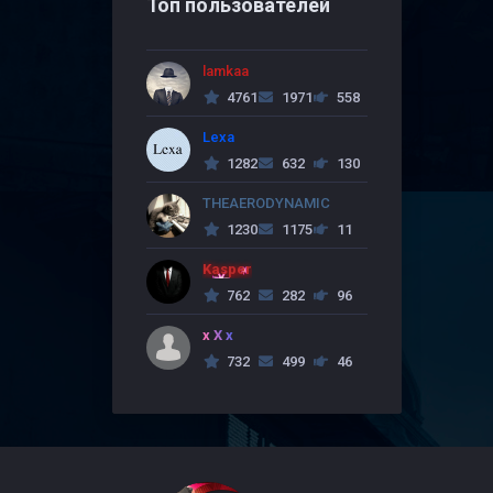
Топ пользователей
lamkaa
4761
1971
558
Lexa
1282
632
130
THEAERODYNAMIC
1230
1175
11
Kasper
762
282
96
x X x
732
499
46