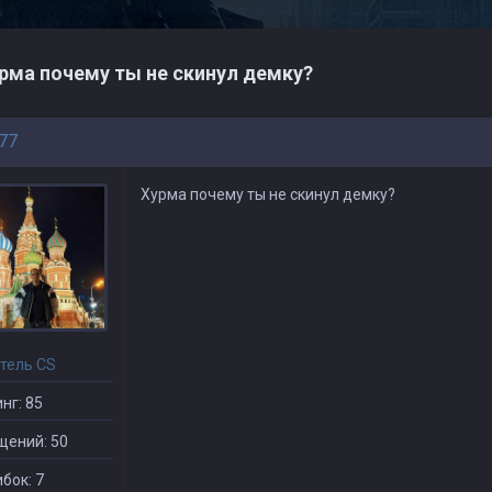
рма почему ты не скинул демку?
77
Хурма почему ты не скинул демку?
тель CS
нг: 85
щений: 50
бок: 7