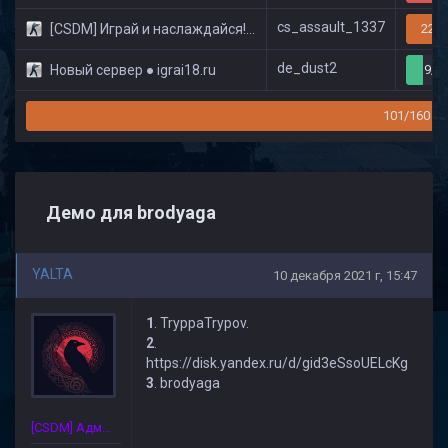
cs_assault_1337
[CSDM] Играй и наслаждайся! © Classic
22/3
de_dust2
Новый сервер ● igrai18.ru
9/3
101/160
Демо для brodyaga
YALTA
10 декабря 2021 г, 15:47
1
. TryppaTrypov.
2
.
https://disk.yandex.ru/d/gid3eSsoUELcKg
3
. brodyaga
[CSDM] Администратор