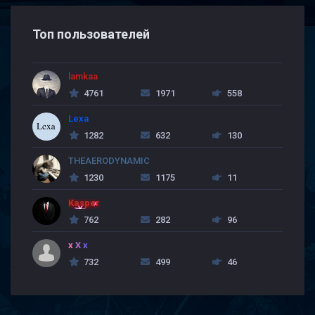
Топ пользователей
lamkaa
4761
1971
558
Lexa
1282
632
130
THEAERODYNAMIC
1230
1175
11
Kasper
762
282
96
x X x
732
499
46