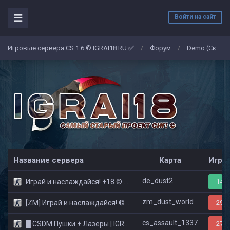
Войти на сайт
Игровые сервера CS 1.6 © IGRAI18.RU ✅
Форум
Demo (Скриншоты)
/
/
Название сервера
Карта
Игро
de_dust2
Играй и наслаждайся! +18 © Public
14/3
zm_dust_world
[ZM] Играй и наслаждайся! © Zombie Show
29/3
cs_assault_1337
█ CSDM Пушки + Лазеры | IGRAI18.RU ツ █
27/3