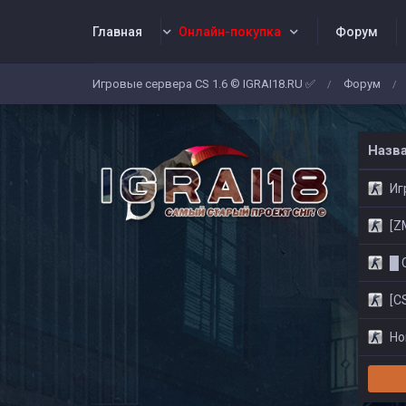
Главная
Онлайн-покупка
Форум
Игровые сервера CS 1.6 © IGRAI18.RU ✅
Форум
/
/
Заявки
Жалобы
Админы
Со
Назв
Игр
[ZM]
█ CS
[CS
Нов