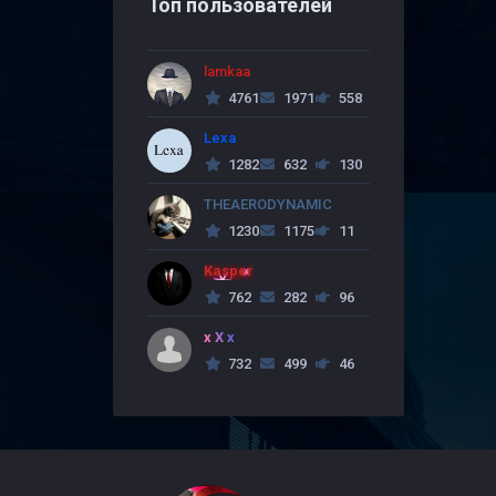
Топ пользователей
lamkaa
4761
1971
558
Lexa
1282
632
130
THEAERODYNAMIC
1230
1175
11
Kasper
762
282
96
x X x
732
499
46