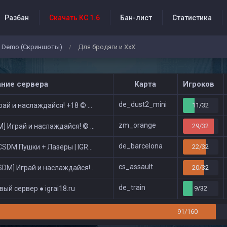
Разбан
Скачать КС 1.6
Бан-лист
Статистика
Demo (Скриншоты)
Для бродяги и ХхХ
/
бытия проекта
ание сервера
Карта
Игроков
de_dust2_mini
ай и наслаждайся! +18 © Public
11/32
zm_orange
 Играй и наслаждайся! © Zombie Show
29/32
de_barcelona
DM Пушки + Лазеры | IGRAI18.RU ツ █
22/32
cs_assault
DM] Играй и наслаждайся! © Classic
20/32
de_train
ый сервер ● igrai18.ru
9/32
91/160