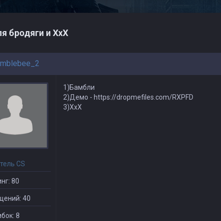
я бродяги и ХхХ
mblebee_2
1)Бамбли
2)Демо - https://dropmefiles.com/RXPFD
3)ХхХ
тель CS
нг: 80
щений: 40
бок: 8