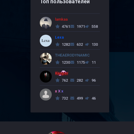
Топ пользователей
lamkaa
4761
1971
558
Lexa
1282
632
130
THEAERODYNAMIC
1230
1175
11
Kasper
762
282
96
x X x
732
499
46