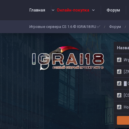
Главная
Онлайн-покупка
Форум
Игровые сервера CS 1.6 © IGRAI18.RU ✅
Форум
/
/
Заявки
Жалобы
Админы
Со
Назв
Игр
[ZM]
█ CS
[CS
Нов