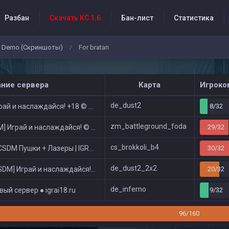
Разбан
Скачать КС 1.6
Бан-лист
Статистика
Demo (Скриншоты)
For bratan
/
бытия проекта
ание сервера
Карта
Игроко
de_dust2
ай и наслаждайся! +18 © Public
8/32
zm_battleground_foda
 Играй и наслаждайся! © Zombie Show
29/32
cs_brokkoli_b4
DM Пушки + Лазеры | IGRAI18.RU ツ █
30/32
de_dust2_2x2
DM] Играй и наслаждайся! © Classic
20/32
de_inferno
ый сервер ● igrai18.ru
9/32
96/160