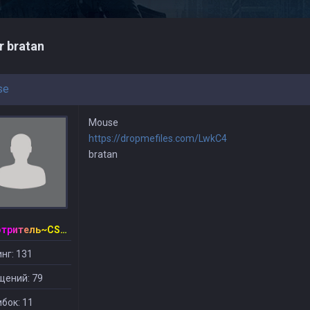
r bratan
se
Mouse
https://dropmefiles.com/LwkC4
bratan
~Смотритель~CSDM ©
нг: 131
щений: 79
бок: 11