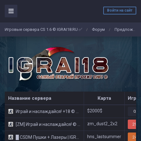
Войти на сайт
Игровые сервера CS 1.6 © IGRAI18.RU ✅
Форум
Предложение
/
/
Название сервера
Карта
Игро
$2000$
Играй и наслаждайся! +18 © Public
0/3
zm_dust2_2x2
[ZM] Играй и наслаждайся! © Zombie Show
29/3
hns_lastsummer
█ CSDM Пушки + Лазеры | IGRAI18.RU ツ █
24/3