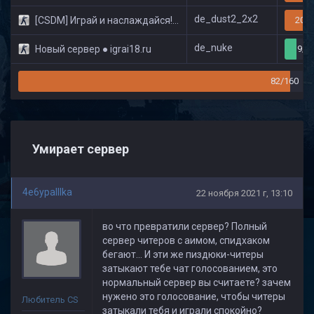
de_dust2_2x2
[CSDM] Играй и наслаждайся! © Classic
20/3
de_nuke
Новый сервер ● igrai18.ru
9/3
82/160
Умирает сервер
4e6ypaIIIka
22 ноября 2021 г, 13:10
во что превратили сервер? Полный
сервер читеров с аимом, спидхаком
бегают... И эти же пиздюки-читеры
затыкают тебе чат голосованием, это
нормальный сервер вы считаете? зачем
нужено это голосование, чтобы читеры
Любитель CS
затыкали тебя и играли спокойно?