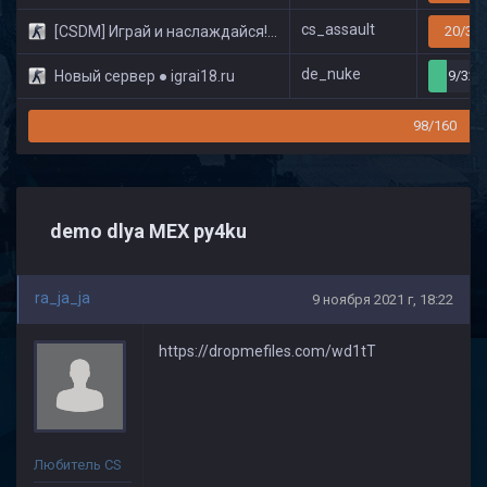
cs_assault
[CSDM] Играй и наслаждайся! © Classic
20/32
de_nuke
Новый сервер ● igrai18.ru
9/32
98/160
demo dlya MEX py4ku
ra_ja_ja
9 ноября 2021 г, 18:22
https://dropmefiles.com/wd1tT
Любитель CS