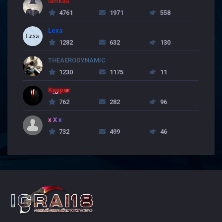
lamkaa
4761
1971
558
Lexa
1282
632
130
THEAERODYNAMIC
1230
1175
11
Kasper
762
282
96
x X x
732
499
46