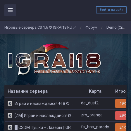
Войти на сайт
Игровые сервера CS 1.6 © IGRAI18.RU ✅
Форум
Demo (Скриншоты)
/
/
Название сервера
Карта
Игроко
de_dust2
Играй и наслаждайся! +18 © Public
19/32
zm_orange
[ZM] Играй и наслаждайся! © Zombie Show
29/32
fs_hns_parody
█ CSDM Пушки + Лазеры | IGRAI18.RU ツ █
21/32