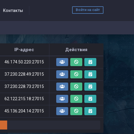
Войти на сайт
Контакты
IP-адрес
Действия
46.174.50.220:27015
37.230.228.49:27015
37.230.228.73:27015
62.122.215.18:27015
45.136.204.14:27015