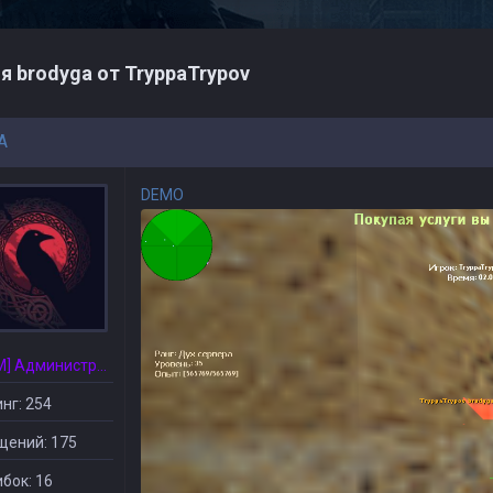
я brodyga от TryppaTrypov
A
DEMO
[CSDM] Администратор
нг: 254
щений: 175
бок: 16