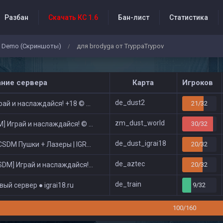
Разбан
Скачать КС 1.6
Бан-лист
Статистика
Demo (Скриншоты)
для brodyga от TryppaTrypov
/
бытия проекта
ание сервера
Карта
Игроков
de_dust2
ай и наслаждайся! +18 © Public
21/32
zm_dust_world
 Играй и наслаждайся! © Zombie Show
30/32
de_dust_igrai18
DM Пушки + Лазеры | IGRAI18.RU ツ █
20/32
de_aztec
DM] Играй и наслаждайся! © Classic
20/32
de_train
ый сервер ● igrai18.ru
9/32
100/160