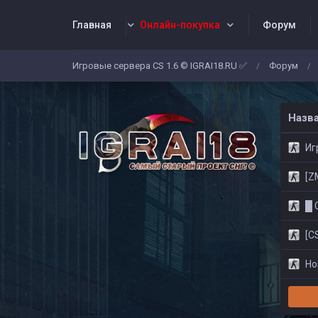
Главная
Онлайн-покупка
Форум
Игровые сервера CS 1.6 © IGRAI18.RU ✅
Форум
/
/
Заявки
Жалобы
Админы
Со
Назв
Игр
[ZM]
█ CS
[CS
Нов