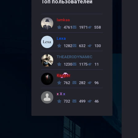
Топ пользователей
lamkaa
4761
1971
558
Lexa
1282
632
130
THEAERODYNAMIC
1230
1175
11
Kasper
762
282
96
x X x
732
499
46