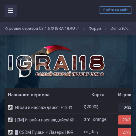
Войти на сайт
Игровые сервера CS 1.6 © IGRAI18.RU ✅
Форум
Demo (Скриншоты)
/
/
Название сервера
Карта
Игроко
$2000$
Играй и наслаждайся! +18 © Public
0/32
zm_orange
[ZM] Играй и наслаждайся! © Zombie Show
29/32
cs_italy
█ CSDM Пушки + Лазеры | IGRAI18.RU ツ █
27/32