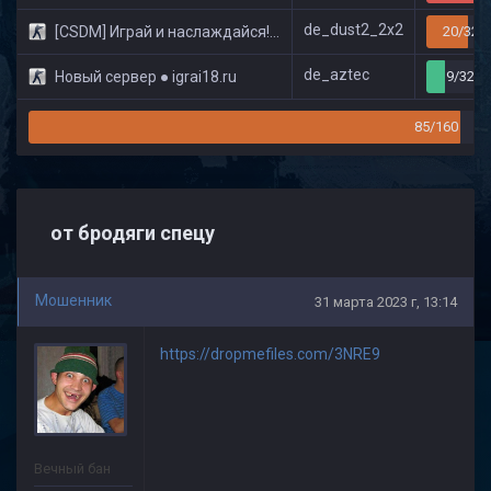
de_dust2_2x2
[CSDM] Играй и наслаждайся! © Classic
20/32
de_aztec
Новый сервер ● igrai18.ru
9/32
85/160
от бродяги спецу
Мошенник
31 марта 2023 г, 13:14
https://dropmefiles.com/3NRE9
Вечный бан