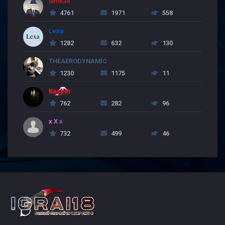
lamkaa
4761
1971
558
Lexa
1282
632
130
THEAERODYNAMIC
1230
1175
11
Kasper
762
282
96
x X x
732
499
46