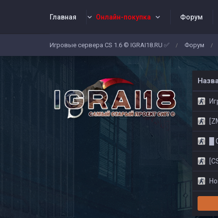
Главная
Онлайн-покупка
Форум
Игровые сервера CS 1.6 © IGRAI18.RU ✅
Форум
/
/
Заявки
Жалобы
Админы
Со
Назв
Игр
[ZM]
█ CS
[CS
Нов