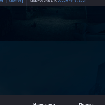
Спасибо сказали:
Double Penetration
ет
Спасибо
Навигация
Проект