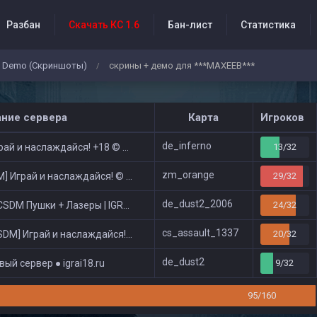
Разбан
Скачать КС 1.6
Бан-лист
Статистика
Demo (Скриншоты)
скрины + демо для ***МАХЕЕВ***
/
бытия проекта
ание сервера
Карта
Игроков
de_inferno
ай и наслаждайся! +18 © Public
13/32
zm_orange
 Играй и наслаждайся! © Zombie Show
29/32
de_dust2_2006
DM Пушки + Лазеры | IGRAI18.RU ツ █
24/32
cs_assault_1337
DM] Играй и наслаждайся! © Classic
20/32
de_dust2
ый сервер ● igrai18.ru
9/32
95/160