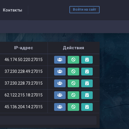
Войти на сайт
Контакты
IP-адрес
Действия
46.174.50.220:27015
37.230.228.49:27015
37.230.228.73:27015
62.122.215.18:27015
45.136.204.14:27015