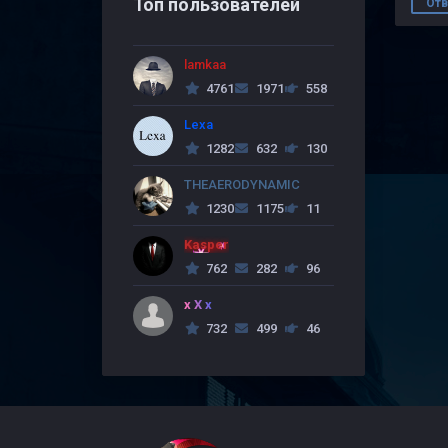
Топ пользователей
Отв
lamkaa
4761
1971
558
Lexa
1282
632
130
THEAERODYNAMIC
1230
1175
11
Kasper
762
282
96
x X x
732
499
46