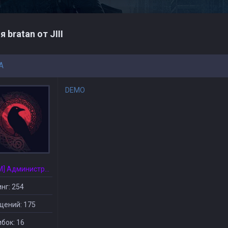
я bratan от JIII
A
DEMO
[CSDM] Администратор
нг: 254
щений: 175
бок: 16