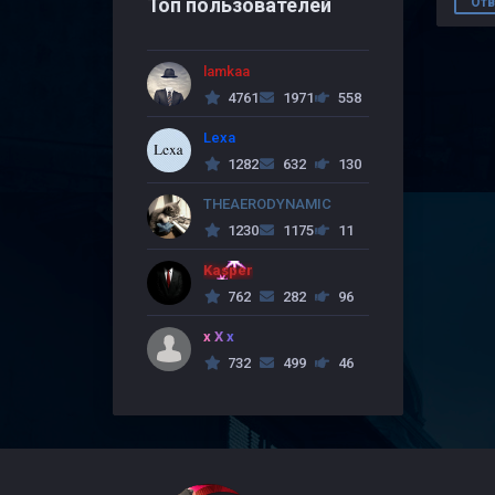
Топ пользователей
Отв
lamkaa
4761
1971
558
Lexa
1282
632
130
THEAERODYNAMIC
1230
1175
11
Kasper
762
282
96
x X x
732
499
46