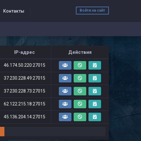
Войти на сайт
Контакты
IP-адрес
Действия
46.174.50.220:27015
37.230.228.49:27015
37.230.228.73:27015
62.122.215.18:27015
45.136.204.14:27015