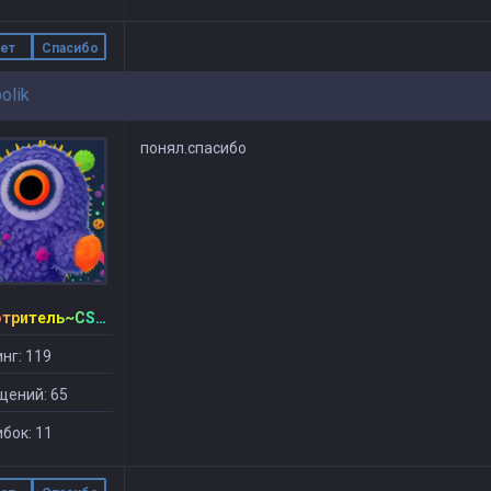
ет
Спасибо
bolik
понял.спасибо
~Смотритель~CSDM ©
нг: 119
щений: 65
бок: 11