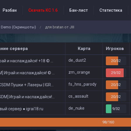
Разбан
Скачать КС 1.6
Бан-лист
Статистика
Demo (Скриншоты)
для bratan от JIII
/
бытия проекта
ание сервера
Карта
Игроков
de_dust2
ай и наслаждайся! +18 © Public
20/32
zm_orange
 Играй и наслаждайся! © Zombie Show
29/32
fs_hns_parody
DM Пушки + Лазеры | IGRAI18.RU ツ █
20/32
cs_assault
DM] Играй и наслаждайся! © Classic
20/32
de_nuke
ый сервер ● igrai18.ru
9/32
98/160