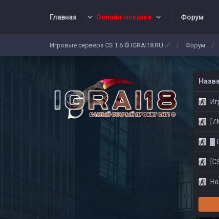
Главная
Онлайн-покупка
Форум
Игровые сервера CS 1.6 © IGRAI18.RU ✅
Форум
/
/
Заявки
Жалобы
Админы
Со
Назв
Игр
[ZM]
█ CS
[CS
Нов