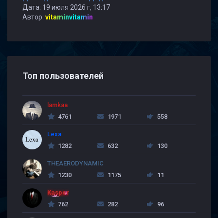
Дата: 19 июля 2026 г, 13:17
Автор:
vitaminvitamin
Топ пользователей
lamkaa
4761
1971
558
Lexa
1282
632
130
THEAERODYNAMIC
1230
1175
11
Kasper
762
282
96