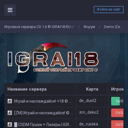
Войти на сайт
Игровые сервера CS 1.6 © IGRAI18.RU ✅
Форум
Demo (Скриншоты)
/
/
Название сервера
Карта
Игроко
de_dust2
Играй и наслаждайся! +18 © Public
16/32
zm_deko2
[ZM] Играй и наслаждайся! © Zombie Show
29/32
de_russka
█ CSDM Пушки + Лазеры | IGRAI18.RU ツ █
26/32