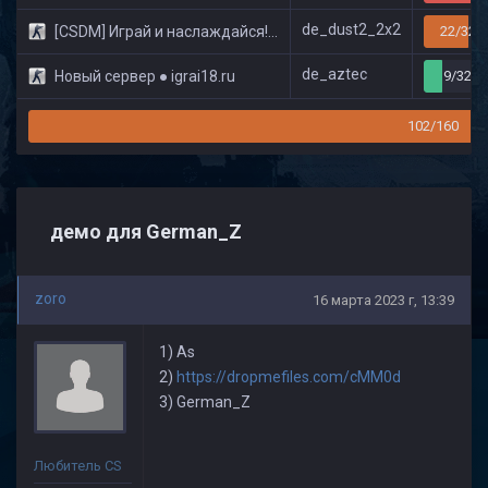
de_dust2_2x2
[CSDM] Играй и наслаждайся! © Classic
22/32
de_aztec
Новый сервер ● igrai18.ru
9/32
102/160
демо для German_Z
zoro
16 марта 2023 г, 13:39
1) As
2)
https://dropmefiles.com/cMM0d
3) German_Z
Любитель CS