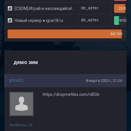
de_aztec
[CSDM] Играй и наслаждайся! © Classic
20/32
de_aztec
Новый сервер ● igrai18.ru
9/32
84/160
демо зим
provst2
8 марта 2023 г, 21:24
https://dropmefiles.com/nBGlv
Любитель CS