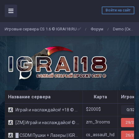
Войти на сайт
Игровые сервера CS 1.6 © IGRAI18.RU ✅
Форум
Demo (Скриншоты)
/
/
Название сервера
Карта
Игроко
$2000$
Играй и наслаждайся! +18 © Public
0/32
zm_3rooms
[ZM] Играй и наслаждайся! © Zombie Show
29/32
cs_assault_hd
█ CSDM Пушки + Лазеры | IGRAI18.RU ツ █
26/32