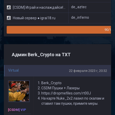
de_aztec
[CSDM] Играй и наслаждайся! © Classic
de_inferno
Новый сервер ● igrai18.ru
90/160
Админ Berk_Crypto на TXT
Virtual
22 февраля 2023 г, 20:32
Berk_Crypto
CSDM Пушки + Лазеры
https://dropmefiles.com/rt00J
На карте Nuke_2x2 лазил по скалам и
ставил там пушки, примите меры.
[CSDM] VIP