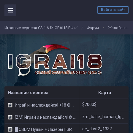
Войти на сайт
Игровые сервера CS 1.6 © IGRAI18.RU ✅
Форум
Жалобы на админов/игроков
/
/
Название сервера
Карта
$2000$
Играй и наслаждайся! +18 © Public
zm_base_human_lg_new_v2
[ZM] Играй и наслаждайся! © Zombie Show
de_dust2_1337
█ CSDM Пушки + Лазеры | IGRAI18.RU ツ █