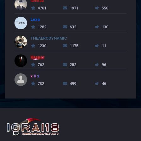
lamkaa
4761
1971
558
Lexa
1282
632
130
THEAERODYNAMIC
1230
1175
11
Kasper
762
282
96
x X x
732
499
46