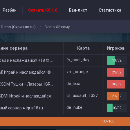
Разбан
Скачать КС 1.6
Бан-лист
Статистика
Demo (Скриншоты)
Demo X2 кому
/
бытия проекта
ание сервера
Карта
Игроков
fy_pool_day
ай и наслаждайся! +18 © Public
13/32
zm_orange
 Играй и наслаждайся! © Zombie Show
29/32
de_licia
DM Пушки + Лазеры | IGRAI18.RU ツ █
30/32
cs_assault_1337
DM] Играй и наслаждайся! © Classic
21/32
de_nuke
ый сервер ● igrai18.ru
10/32
103/160