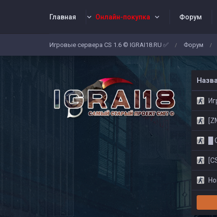
Главная
Онлайн-покупка
Форум
Игровые сервера CS 1.6 © IGRAI18.RU ✅
Форум
/
/
Заявки
Жалобы
Админы
Со
Назв
Игр
[ZM]
█ CS
[CS
Нов