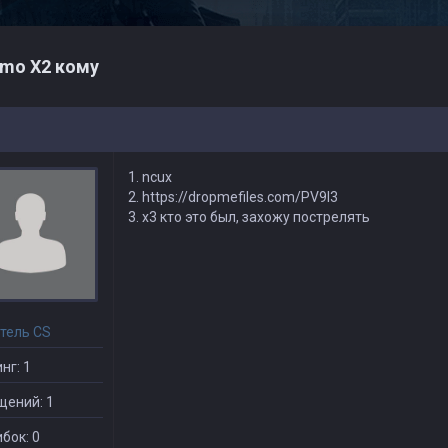
mo X2 кому
1. ncux
2. https://dropmefiles.com/PV9l3
3. х3 кто это был, захожу пострелять
тель CS
нг: 1
щений: 1
бок: 0