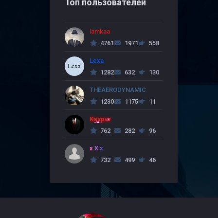
Топ пользователей
lamkaa
4761
1971
558
Lexa
1282
632
130
THEAERODYNAMIC
1230
1175
11
Kasper
762
282
96
x X x
732
499
46