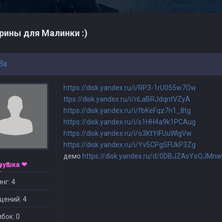
рины для Малинки :)
Ba
https://disk.yandex.ru/i/RP3-1rU055w7Ow
ttps://disk.yandex.ru/i/nLaBRJdqntVZyA
https://disk.yandex.ru/i/fbKeFqz7n1_8tg
https://disk.yandex.ru/i/s1HH4a9k1PCAug
https://disk.yandex.ru/i/o3KtYiFUuWIgVw
https://disk.yandex.ru/i/Yv5CPgSFUkP3Zg
демо
https://disk.yandex.ru/d/0DBJZAsYoQJMnw
вушка ❤
нг: 4
щений: 4
бок: 0