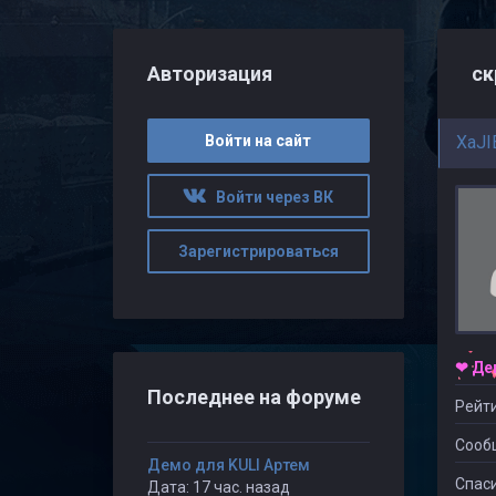
Авторизация
ск
Войти на сайт
XaJI
Войти через ВК
Зарегистрироваться
❤ Де
Последнее на форуме
Рейти
Сооб
Демо для KULI Артем
Спаси
Дата: 17 час. назад