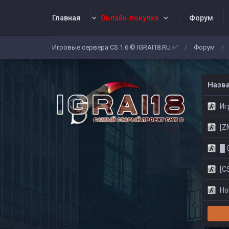
Главная
Онлайн-покупка
Форум
Игровые сервера CS 1.6 © IGRAI18.RU ✅
Форум
/
/
Заявки
Жалобы
Админы
Со
Назв
Игр
[ZM]
█ CS
[CS
Нов