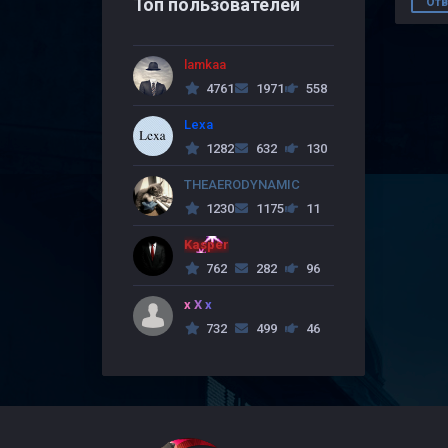
Топ пользователей
Отв
lamkaa
4761
1971
558
Lexa
1282
632
130
THEAERODYNAMIC
1230
1175
11
Kasper
762
282
96
x X x
732
499
46