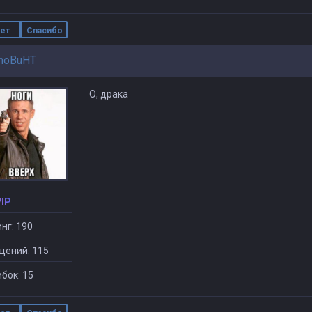
ет
Спасибо
noBuHT
О, драка
VIP
нг: 190
щений: 115
бок: 15