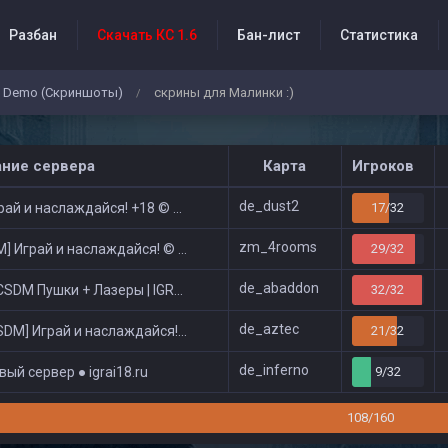
Разбан
Скачать КС 1.6
Бан-лист
Статистика
Demo (Скриншоты)
скрины для Малинки :)
/
бытия проекта
ание сервера
Карта
Игроков
de_dust2
ай и наслаждайся! +18 © Public
17/32
zm_4rooms
 Играй и наслаждайся! © Zombie Show
29/32
de_abaddon
DM Пушки + Лазеры | IGRAI18.RU ツ █
32/32
de_aztec
DM] Играй и наслаждайся! © Classic
21/32
de_inferno
ый сервер ● igrai18.ru
9/32
108/160