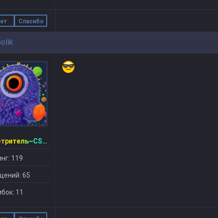
ет
Спасибо
bolik
~Смотритель~CSDM ©
нг: 119
щений: 65
бок: 11