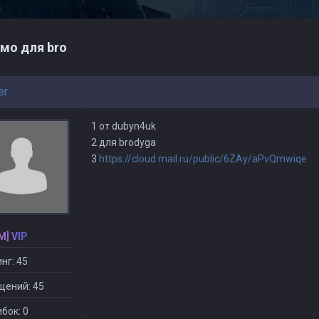
мо для bro
er
1 от dubyn4uk
2 для brodyga
3
https://cloud.mail.ru/public/6ZAy/aPvQmwiqe
M] VIP
нг: 45
щений: 45
бок: 0