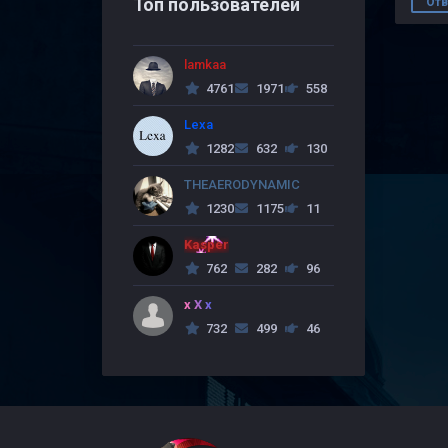
Топ пользователей
Отв
lamkaa
4761
1971
558
Lexa
1282
632
130
THEAERODYNAMIC
1230
1175
11
Kasper
762
282
96
x X x
732
499
46