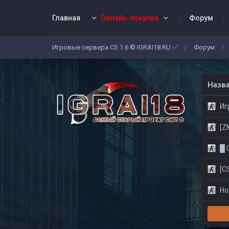
Главная
Онлайн-покупка
Форум
Игровые сервера CS 1.6 © IGRAI18.RU ✅
Форум
/
/
Заявки
Жалобы
Админы
Со
Назв
Игр
[ZM]
█ CS
[CS
Нов