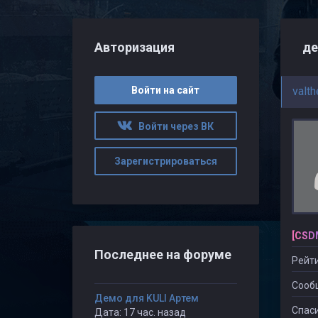
Авторизация
де
Войти на сайт
valth
Войти через ВК
Зарегистрироваться
[CSD
Последнее на форуме
Рейти
Сооб
Демо для KULI Артем
Спаси
Дата: 17 час. назад