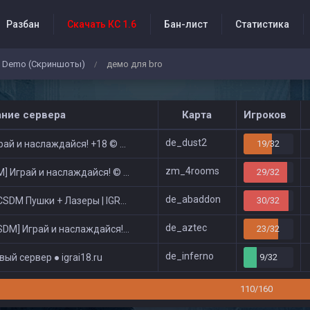
Разбан
Скачать КС 1.6
Бан-лист
Статистика
Demo (Скриншоты)
демо для bro
/
бытия проекта
ание сервера
Карта
Игроков
de_dust2
ай и наслаждайся! +18 © Public
19/32
zm_4rooms
 Играй и наслаждайся! © Zombie Show
29/32
de_abaddon
DM Пушки + Лазеры | IGRAI18.RU ツ █
30/32
de_aztec
DM] Играй и наслаждайся! © Classic
23/32
de_inferno
ый сервер ● igrai18.ru
9/32
110/160