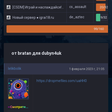
cs_assault
[CSDM] Играй и наслаждайся! © Classic
20/32
de_aztec
Новый сервер ● igrai18.ru
9/32
99/160
от bratan для dubyn4uk
lelikbolik
1 февраля 2023 г, 21:05
https://dropmefiles.com/uaHH0
~Смотритель~CSDM ©