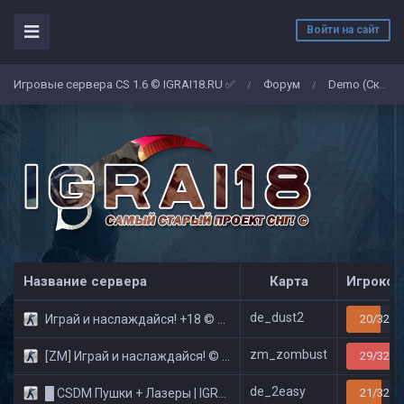
Войти на сайт
Игровые сервера CS 1.6 © IGRAI18.RU ✅
Форум
Demo (Скриншоты)
/
/
Название сервера
Карта
Игроков
de_dust2
Играй и наслаждайся! +18 © Public
20/32
zm_zombust
[ZM] Играй и наслаждайся! © Zombie Show
29/32
de_2easy
█ CSDM Пушки + Лазеры | IGRAI18.RU ツ █
21/32