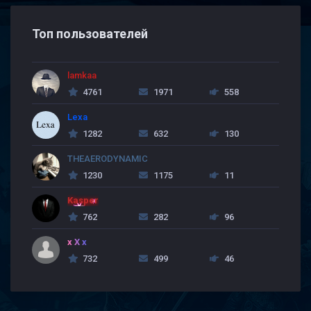
Топ пользователей
lamkaa
4761
1971
558
Lexa
1282
632
130
THEAERODYNAMIC
1230
1175
11
Kasper
762
282
96
x X x
732
499
46