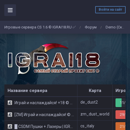
Войти на сайт
Игровые сервера CS 1.6 © IGRAI18.RU ✅
Форум
Demo (Скриншоты)
/
/
Название сервера
Карта
Игрок
de_dust2
Играй и наслаждайся! +18 © Public
11/32
zm_dust_world
[ZM] Играй и наслаждайся! © Zombie Show
29/32
cs_italy
█ CSDM Пушки + Лазеры | IGRAI18.RU ツ █
21/32