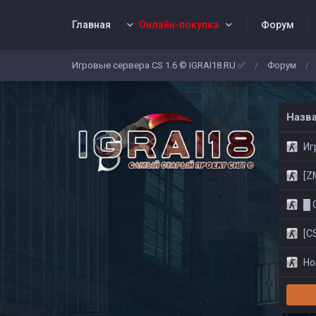
Главная
Онлайн-покупка
Форум
Игровые сервера CS 1.6 © IGRAI18.RU ✅
Форум
/
/
Заявки
Жалобы
Админы
Со
Назв
Игр
[ZM]
█ CS
[CS
Нов