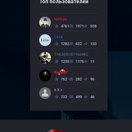
Топ пользователей
lamkaa
4761
1971
558
Lexa
1282
632
130
THEAERODYNAMIC
1230
1175
11
Kasper
762
282
96
x X x
732
499
46