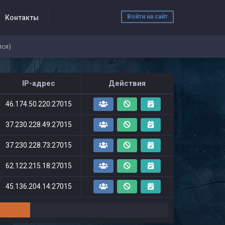
Войти на сайт
Контакты
йся)
IP-адрес
Действия
46.174.50.220:27015
37.230.228.49:27015
37.230.228.73:27015
62.122.215.18:27015
45.136.204.14:27015