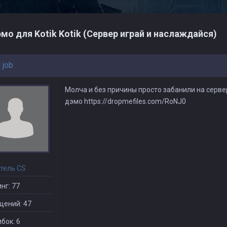
мо для Kotik Kotik (Сервер играй и наслаждайся)
 job
Молча и без причины просто забанили на серве
дэмо https://dropmefiles.com/RoNJ0
тель CS
нг: 77
щений: 47
бок: 6