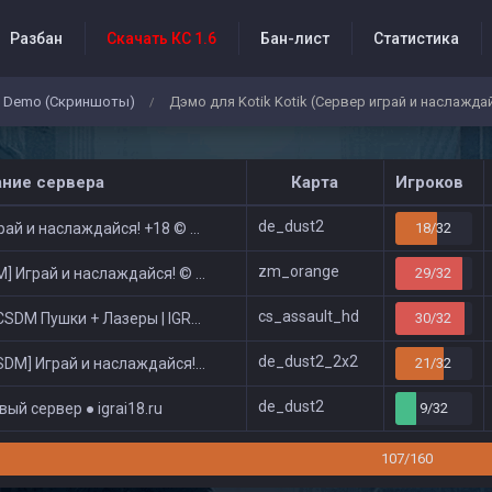
Разбан
Скачать КС 1.6
Бан-лист
Статистика
Demo (Скриншоты)
Дэмо для Kotik Kotik (Сервер играй и наслажда
/
бытия проекта
ание сервера
Карта
Игроков
de_dust2
ай и наслаждайся! +18 © Public
18/32
zm_orange
 Играй и наслаждайся! © Zombie Show
29/32
cs_assault_hd
DM Пушки + Лазеры | IGRAI18.RU ツ █
30/32
de_dust2_2x2
DM] Играй и наслаждайся! © Classic
21/32
de_dust2
ый сервер ● igrai18.ru
9/32
107/160