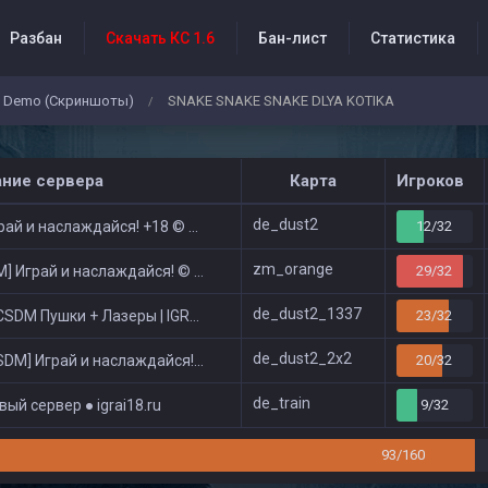
Разбан
Скачать КС 1.6
Бан-лист
Статистика
Demo (Скриншоты)
SNAKE SNAKE SNAKE DLYA KOTIKA
/
бытия проекта
ание сервера
Карта
Игроков
de_dust2
ай и наслаждайся! +18 © Public
12/32
zm_orange
 Играй и наслаждайся! © Zombie Show
29/32
de_dust2_1337
DM Пушки + Лазеры | IGRAI18.RU ツ █
23/32
de_dust2_2x2
DM] Играй и наслаждайся! © Classic
20/32
de_train
ый сервер ● igrai18.ru
9/32
93/160