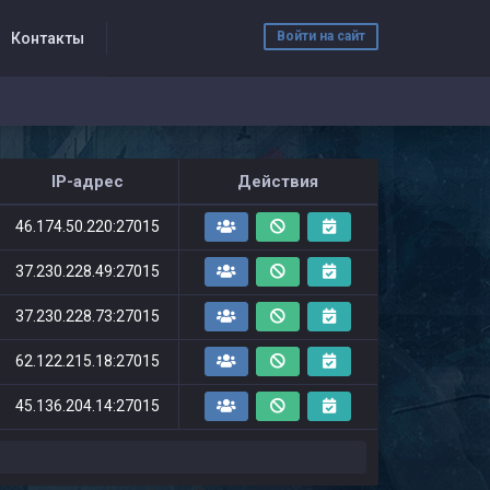
Войти на сайт
Контакты
IP-адрес
Действия
46.174.50.220:27015
37.230.228.49:27015
37.230.228.73:27015
62.122.215.18:27015
45.136.204.14:27015