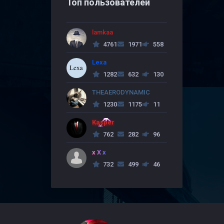
Топ пользователей
lamkaa
4761
1971
558
Lexa
1282
632
130
THEAERODYNAMIC
1230
1175
11
Kasper
762
282
96
x X x
732
499
46