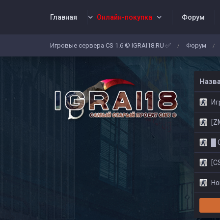
Главная
Онлайн-покупка
Форум
Игровые сервера CS 1.6 © IGRAI18.RU ✅
Форум
/
/
Заявки
Жалобы
Админы
Со
Назв
Игр
[ZM]
█ CS
[CS
Нов