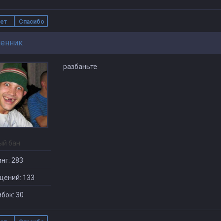
ет
Спасибо
енник
разбаньте
ый бан
нг: 283
щений: 133
бок: 30