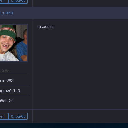
ет
Спасибо
енник
закройте
ый бан
нг: 283
щений: 133
бок: 30
ет
Спасибо