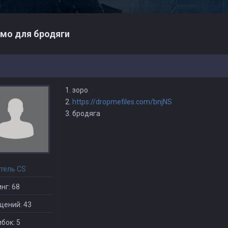
мо для бродяги
1. зоро
2.
https://dropmefiles.com/bnjNS
3. бродяга
тель CS
нг: 68
щений: 43
бок: 5