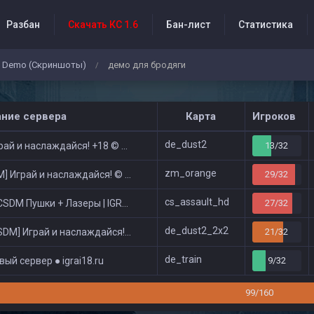
Разбан
Скачать КС 1.6
Бан-лист
Статистика
Demo (Скриншоты)
демо для бродяги
/
бытия проекта
ание сервера
Карта
Игроков
de_dust2
ай и наслаждайся! +18 © Public
13/32
zm_orange
 Играй и наслаждайся! © Zombie Show
29/32
cs_assault_hd
DM Пушки + Лазеры | IGRAI18.RU ツ █
27/32
de_dust2_2x2
DM] Играй и наслаждайся! © Classic
21/32
de_train
ый сервер ● igrai18.ru
9/32
99/160