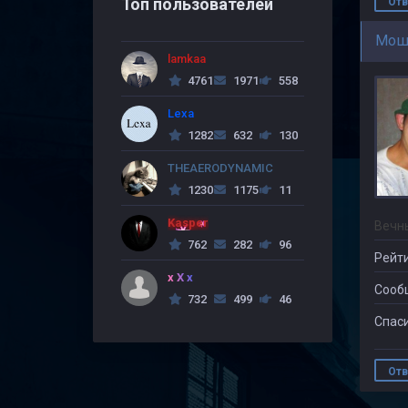
Топ пользователей
Отв
Мош
lamkaa
4761
1971
558
Lexa
1282
632
130
THEAERODYNAMIC
1230
1175
11
Kasper
Вечн
762
282
96
Рейти
x X x
Сооб
732
499
46
Спаси
Отв