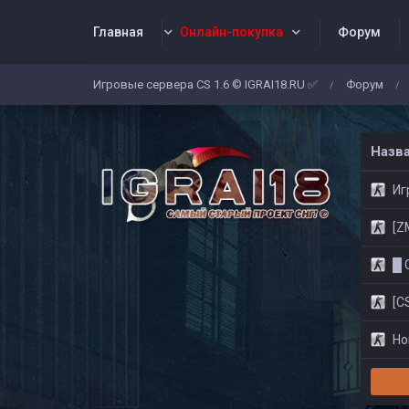
Главная
Онлайн-покупка
Форум
Игровые сервера CS 1.6 © IGRAI18.RU ✅
Форум
/
/
Заявки
Жалобы
Админы
Со
Назв
Игр
[ZM]
█ CS
[CS
Нов