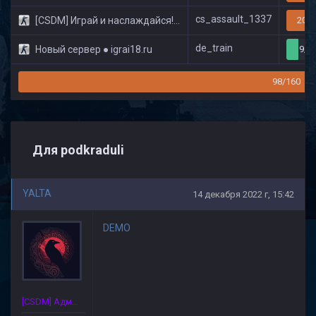
cs_assault_1337
[CSDM] Играй и наслаждайся! © Classic
20/3
de_train
Новый сервер ● igrai18.ru
9/3
98/160
Для podkraduli
YALTA
14 декабря 2022 г, 15:42
DEMO
[CSDM] Администратор