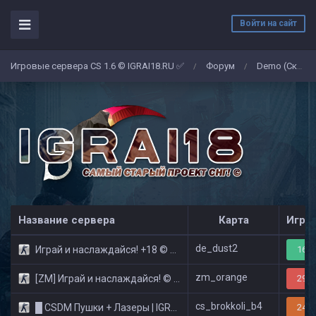
Войти на сайт
Игровые сервера CS 1.6 © IGRAI18.RU ✅
Форум
Demo (Скриншоты)
/
/
Название сервера
Карта
Игро
de_dust2
Играй и наслаждайся! +18 © Public
16/3
zm_orange
[ZM] Играй и наслаждайся! © Zombie Show
29/3
cs_brokkoli_b4
█ CSDM Пушки + Лазеры | IGRAI18.RU ツ █
24/3