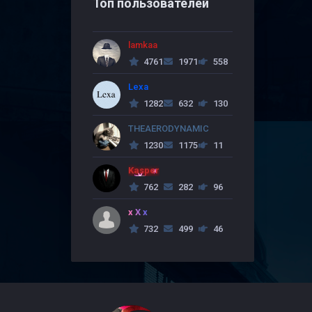
Топ пользователей
lamkaa
4761
1971
558
Lexa
1282
632
130
THEAERODYNAMIC
1230
1175
11
Kasper
762
282
96
x X x
732
499
46