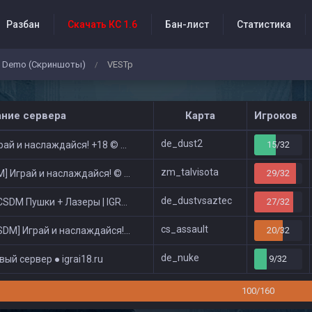
Разбан
Скачать КС 1.6
Бан-лист
Статистика
Demo (Скриншоты)
VESTp
/
бытия проекта
ание сервера
Карта
Игроков
de_dust2
ай и наслаждайся! +18 © Public
15/32
zm_talvisota
 Играй и наслаждайся! © Zombie Show
29/32
de_dustvsaztec
DM Пушки + Лазеры | IGRAI18.RU ツ █
27/32
cs_assault
DM] Играй и наслаждайся! © Classic
20/32
de_nuke
ый сервер ● igrai18.ru
9/32
100/160