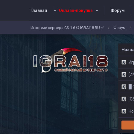
Главная
Онлайн-покупка
Форум
Игровые сервера CS 1.6 © IGRAI18.RU ✅
Форум
/
/
Заявки
Жалобы
Админы
Со
Назв
Игр
[ZM]
█ CS
[CS
Нов