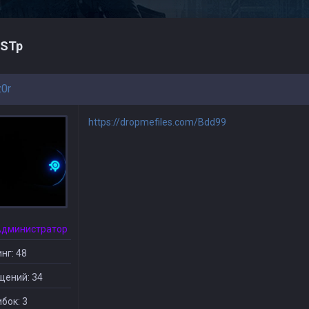
STp
z0r
https://dropmefiles.com/Bdd99
Администратор
нг: 48
щений: 34
бок: 3