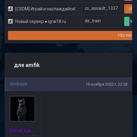
cs_assault_1337
[CSDM] Играй и наслаждайся! © Classic
20/3
de_train
Новый сервер ● igrai18.ru
9/3
100/160
для amfik
donbasik
16 ноября 2022 г, 22:53
[CSDM] Администратор