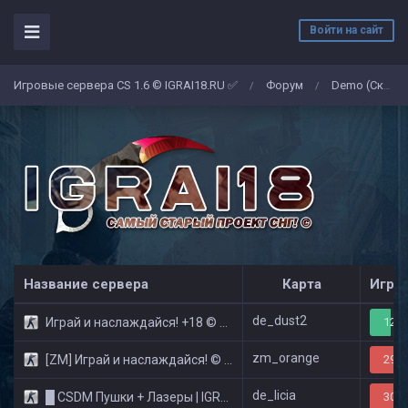
Войти на сайт
Игровые сервера CS 1.6 © IGRAI18.RU ✅
Форум
Demo (Скриншоты)
/
/
Название сервера
Карта
Игро
de_dust2
Играй и наслаждайся! +18 © Public
12/3
zm_orange
[ZM] Играй и наслаждайся! © Zombie Show
29/3
de_licia
█ CSDM Пушки + Лазеры | IGRAI18.RU ツ █
30/3