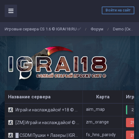
Войти на сайт
Игровые сервера CS 1.6 © IGRAI18.RU ✅
Форум
Demo (Скриншоты)
/
/
Название сервера
Карта
Игро
aim_map
Играй и наслаждайся! +18 © Public
2/3
zm_orange
[ZM] Играй и наслаждайся! © Zombie Show
29/3
fs_hns_parody
█ CSDM Пушки + Лазеры | IGRAI18.RU ツ █
29/3