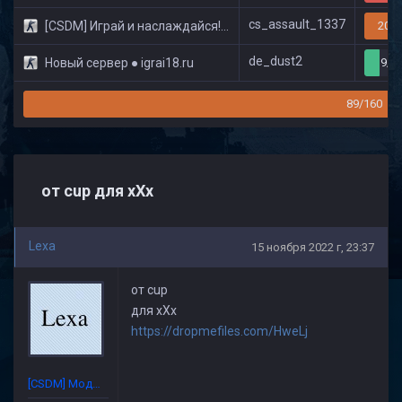
cs_assault_1337
[CSDM] Играй и наслаждайся! © Classic
20/3
de_dust2
Новый сервер ● igrai18.ru
9/3
89/160
от cup для хХх
Lexa
15 ноября 2022 г, 23:37
от cup
для хХх
https://dropmefiles.com/HweLj
[CSDM] Модератор