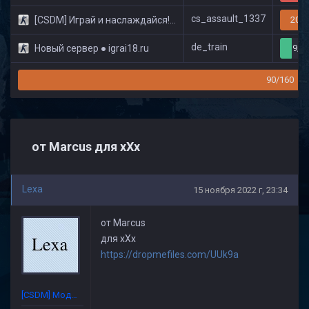
cs_assault_1337
[CSDM] Играй и наслаждайся! © Classic
20/3
de_train
Новый сервер ● igrai18.ru
9/3
90/160
от Marcus для xXx
Lexa
15 ноября 2022 г, 23:34
от Marcus
для xXx
https://dropmefiles.com/UUk9a
[CSDM] Модератор