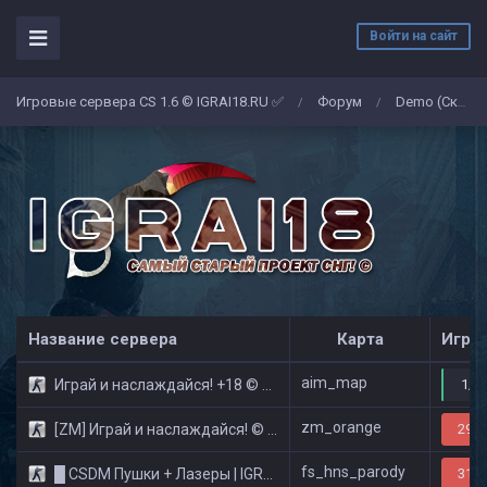
Войти на сайт
Игровые сервера CS 1.6 © IGRAI18.RU ✅
Форум
Demo (Скриншоты)
/
/
Название сервера
Карта
Игро
aim_map
Играй и наслаждайся! +18 © Public
1/3
zm_orange
[ZM] Играй и наслаждайся! © Zombie Show
29/3
fs_hns_parody
█ CSDM Пушки + Лазеры | IGRAI18.RU ツ █
31/3