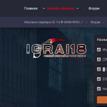
Главная
Онлайн-покупка
Форум
Игровые сервера CS 1.6 © IGRAI18.RU ✅
Форум
/
/
Заявки
Жалобы
Админы
Со
Назв
Игр
[ZM]
█ CS
[CS
Нов