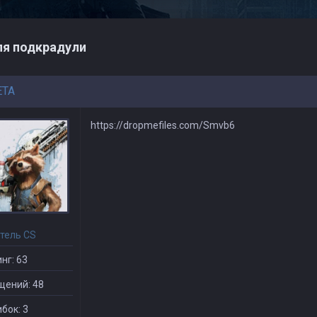
я подкрадули
ETA
https://dropmefiles.com/Smvb6
тель CS
нг: 63
щений: 48
бок: 3