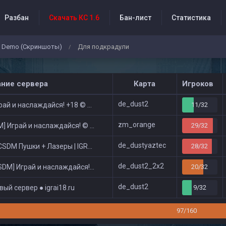
Разбан
Скачать КС 1.6
Бан-лист
Статистика
Demo (Скриншоты)
Для подкрадули
/
бытия проекта
ание сервера
Карта
Игроков
de_dust2
ай и наслаждайся! +18 © Public
11/32
zm_orange
 Играй и наслаждайся! © Zombie Show
29/32
de_dustyaztec
DM Пушки + Лазеры | IGRAI18.RU ツ █
28/32
de_dust2_2x2
DM] Играй и наслаждайся! © Classic
20/32
de_dust2
ый сервер ● igrai18.ru
9/32
97/160