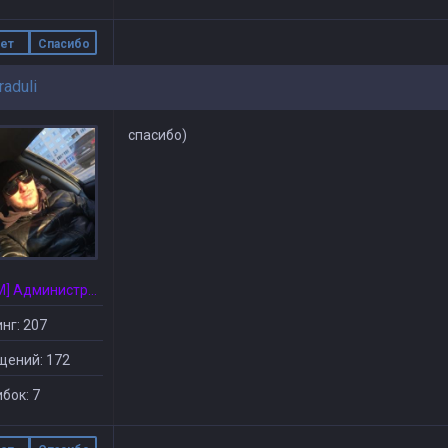
ет
Спасибо
aduli
спасибо)
[CSDM] Администратор
нг: 207
щений: 172
бок: 7