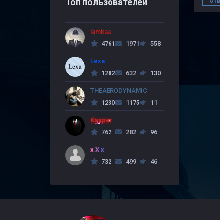
Топ пользователей
Отв
lamkaa
4761
1971
558
Lexa
1282
632
130
THEAERODYNAMIC
1230
1175
11
Kasper
762
282
96
x X x
732
499
46