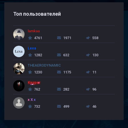
Топ пользователей
lamkaa
4761
1971
558
Lexa
1282
632
130
THEAERODYNAMIC
1230
1175
11
Kasper
762
282
96
x X x
732
499
46