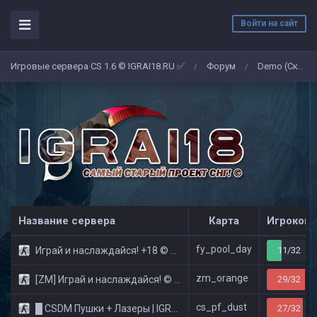
Войти на сайт
Игровые сервера CS 1.6 © IGRAI18.RU ✅
Форум
Demo (Скриншоты)
/
/
Название сервера
Карта
Игроков
fy_pool_day
Играй и наслаждайся! +18 © Public
11/32
zm_orange
[ZM] Играй и наслаждайся! © Zombie Show
29/32
cs_pf_dust
█ CSDM Пушки + Лазеры | IGRAI18.RU ツ █
27/32