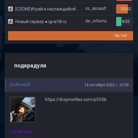
cs_assault
[CSDM] Играй и наслаждайся! © Classic
20/32
de_inferno
Новый сервер ● igrai18.ru
9/32
96/160
подкрадули
podkraduli
14 октября 2022 г, 12:09
https://dropmefiles.com/p5VSk
[CSDM] Администратор