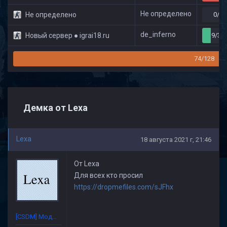
Не определено
Не определено
0/0
de_inferno
Новый сервер ● igrai18.ru
9/32
74/128
Демка от Lexa
Lexa
18 августа 2021 г, 21:46
От Lexa
Для всех кто просил
https://dropmefiles.com/sJFhx
[CSDM] Модератор