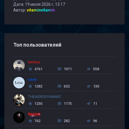
Дата: 19 июля 2026 г, 13:17
Автор:
vitaminvitamin
Топ пользователей
lamkaa
4761
1971
558
Lexa
1282
632
130
THEAERODYNAMIC
1230
1175
11
Kasper
762
282
96