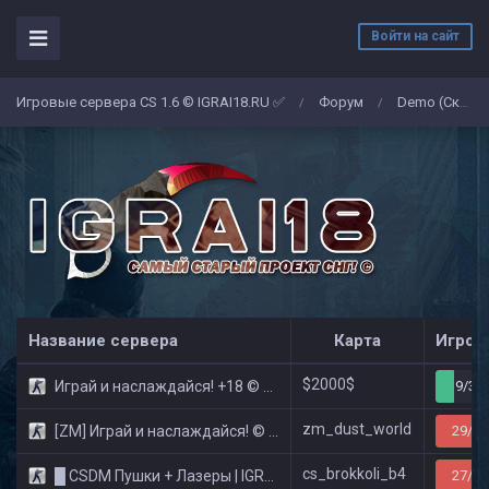
Войти на сайт
Игровые сервера CS 1.6 © IGRAI18.RU ✅
Форум
Demo (Скриншоты)
/
/
Название сервера
Карта
Игрок
$2000$
Играй и наслаждайся! +18 © Public
9/32
zm_dust_world
[ZM] Играй и наслаждайся! © Zombie Show
29/32
cs_brokkoli_b4
█ CSDM Пушки + Лазеры | IGRAI18.RU ツ █
27/32