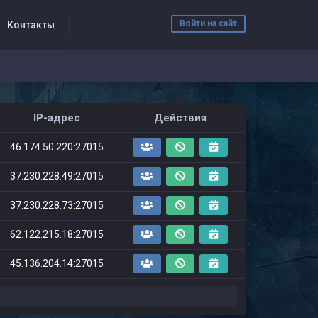
Войти на сайт
Контакты
IP-адрес
Действия
46.174.50.220:27015
37.230.228.49:27015
37.230.228.73:27015
62.122.215.18:27015
45.136.204.14:27015