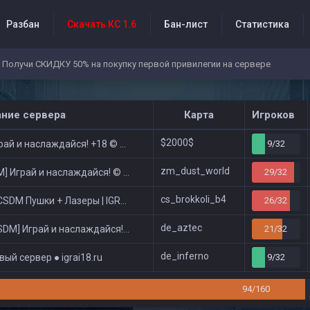
Разбан
Скачать КС 1.6
Бан-лист
Статистика
Получи СКИДКУ 50% на покупку первой привилегии на сервере
бытия проекта
ание сервера
Карта
Игроков
$2000$
ай и наслаждайся! +18 © Public
9/32
zm_dust_world
 Играй и наслаждайся! © Zombie Show
29/32
cs_brokkoli_b4
DM Пушки + Лазеры | IGRAI18.RU ツ █
26/32
de_aztec
DM] Играй и наслаждайся! © Classic
21/32
de_inferno
ый сервер ● igrai18.ru
9/32
94/160