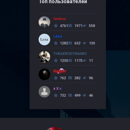
Топ пользователей
lamkaa
4761
1971
558
Lexa
1282
632
130
THEAERODYNAMIC
1230
1175
11
Kasper
762
282
96
x X x
732
499
46